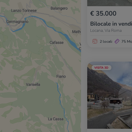
€ 35.000
Bilocale in vend
Locana, Via Roma
2 locali
75 M
VISITA 3D