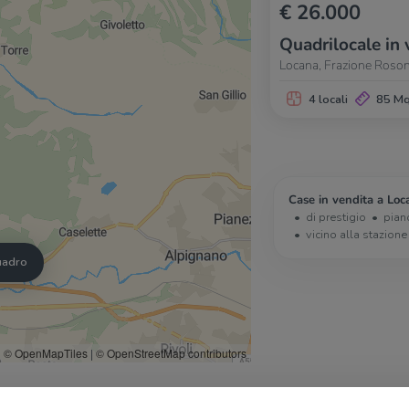
€ 26.000
Quadrilocale in 
Locana, Frazione Roso
4 locali
85 M
Case in vendita a Loc
di prestigio
pian
vicino alla stazione
quadro
© OpenMapTiles
|
© OpenStreetMap contributors