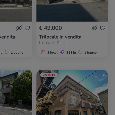
€ 49.000
vendita
Trilocale in vendita
Locana, Via Roma
Mq
1 bagno
3 locali
81 Mq
1 bagno
VISITA 3D