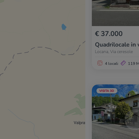
€ 37.000
Quadrilocale in 
Locana, Via ceresole
4 locali
119 
VISITA 3D