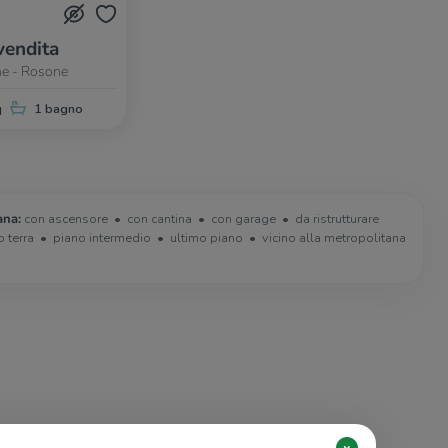
vendita
ne - Rosone
q
1 bagno
ana:
con ascensore
con cantina
con garage
da ristrutturare
o terra
piano intermedio
ultimo piano
vicino alla metropolitana