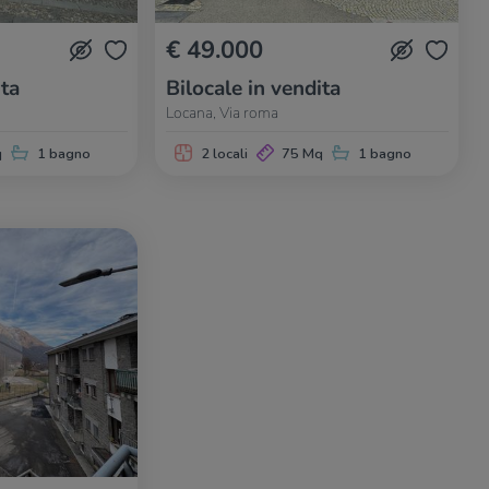
€ 49.000
ita
Bilocale in vendita
Locana, Via roma
q
1 bagno
2 locali
75 Mq
1 bagno