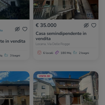
€ 35.000
to
Casa semindipendente in
vendita
te in vendita
Locana, Via Delle Rogge
6 locali
180 Mq
2 bagni
Mq
3 bagni
VISITA 3D