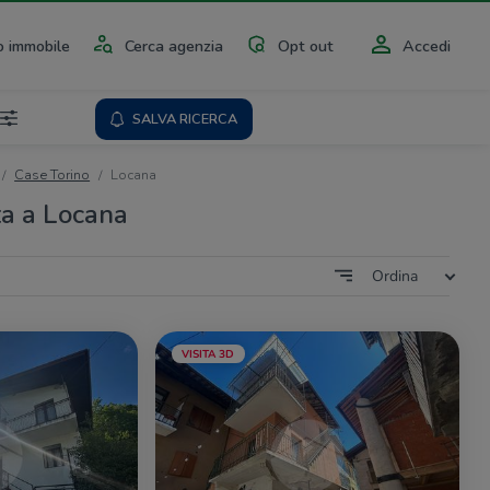
 immobile
Cerca agenzia
Opt out
Accedi
SALVA RICERCA
Case Torino
Locana
ta a Locana
Ordina
VISITA 3D