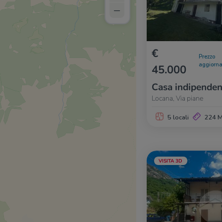
–
€
Prezzo
aggiorna
45.000
Casa indipenden
Locana, Via piane
5 locali
224 
VISITA 3D