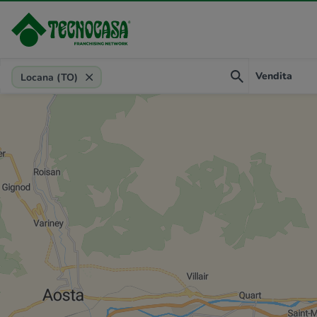
Provincia, comune, zona, riferimento
Vendita
Locana (TO)