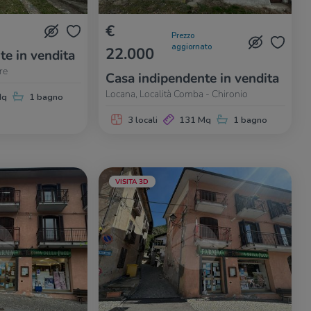
€
Prezzo
aggiornato
22.000
te in vendita
re
Casa indipendente in vendita
Locana, Località Comba - Chironio
Mq
1 bagno
3 locali
131 Mq
1 bagno
VISITA 3D