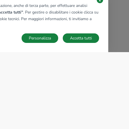
x
zione, anche di terza parte, per effettuare analisi
ccetta tutti"
. Per gestire o disabilitare i cookie clicca su
kie tecnici. Per maggiori informazioni, ti invitiamo a
Personalizza
Accetta tutti
TECNOCASA NEL MONDO
,
,
,
,
,
,
,
Italia
Spagna
Ungheria
Messico
Polonia
Francia
Germania
,
,
Tunisia
Thailandia
Repubblica di San Marino
Impostazioni Cookies