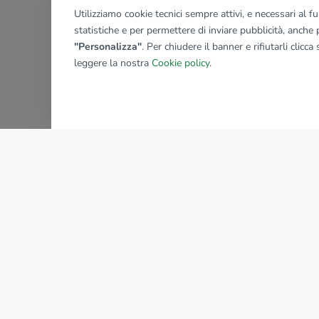
Utilizziamo cookie tecnici sempre attivi, e necessari al 
statistiche e per permettere di inviare pubblicità, anche p
"Personalizza"
. Per chiudere il banner e rifiutarli clicca
leggere la nostra
Cookie policy
.
AZIENDA
La storia del Gruppo
I nostri brand
Struttura del Gruppo
Il gruppo nel mondo
Lavora con noi
Bilancio di sostenibilità
Sede Nazionale
Responsabilità sociale
tecnorete.it
kiron.it