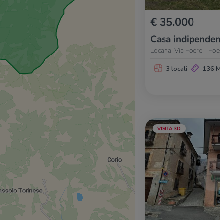
€ 35.000
Casa indipenden
Locana, Via Foere - Foe
3 locali
136 
VISITA 3D