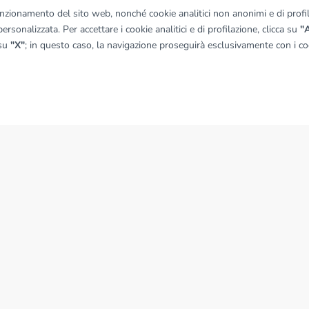
funzionamento del sito web, nonché cookie analitici non anonimi e di profila
ersonalizzata. Per accettare i cookie analitici e di profilazione, clicca su
"A
 su
"X"
; in questo caso, la navigazione proseguirà esclusivamente con i coo
NEWS
News dal Gruppo Tecnocasa