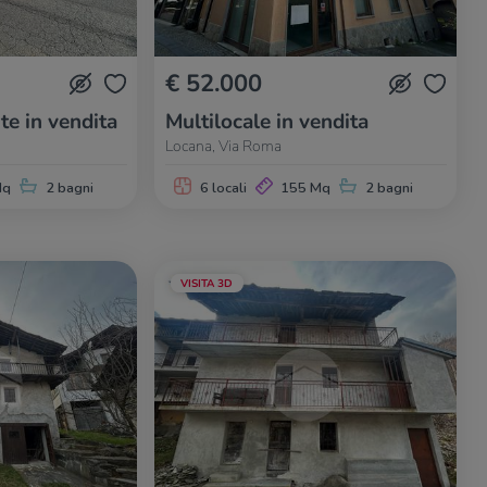
€ 52.000
te in vendita
Multilocale in vendita
Locana, Via Roma
Mq
2 bagni
6 locali
155 Mq
2 bagni
VISITA 3D