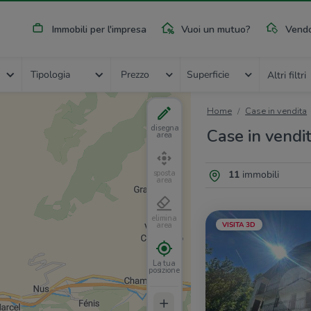
Immobili per l'impresa
Vuoi un mutuo?
Vendo
Tipologia
Prezzo
Superficie
Altri filtri
Home
Case in vendita
disegna
Case in vendi
area
11
immobili
sposta
area
elimina
VISITA 3D
area
La tua
posizione
+