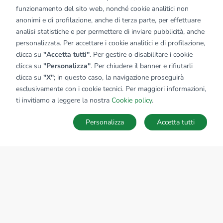
funzionamento del sito web, nonché cookie analitici non
anonimi e di profilazione, anche di terza parte, per effettuare
analisi statistiche e per permettere di inviare pubblicità, anche
personalizzata. Per accettare i cookie analitici e di profilazione,
clicca su
"Accetta tutti"
. Per gestire o disabilitare i cookie
clicca su
"Personalizza"
. Per chiudere il banner e rifiutarli
clicca su
"X"
; in questo caso, la navigazione proseguirà
esclusivamente con i cookie tecnici. Per maggiori informazioni,
ti invitiamo a leggere la nostra
Cookie policy
.
Personalizza
Accetta tutti
MAPPA
SALVA RICERCA
Ricerche
Preferiti
Nascosti
Accedi
Sede Nazionale
tecnorete.it
kiron.it