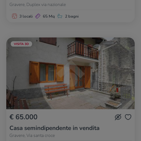
Gravere, Duplex via nazionale
3 locali
65 Mq
2 bagni
VISITA 3D
€ 65.000
Casa semindipendente in vendita
Gravere, Via santa croce