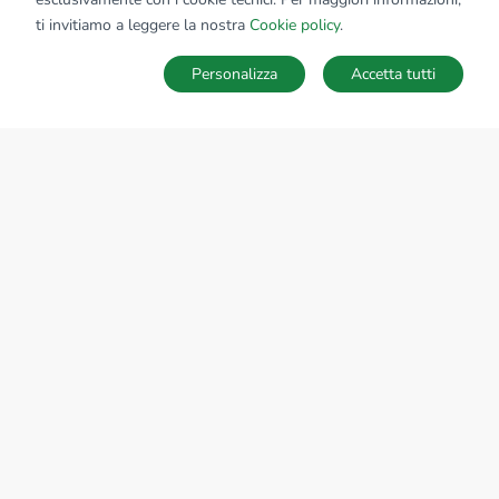
ti invitiamo a leggere la nostra
Cookie policy
.
Personalizza
Accetta tutti
MAPPA
SALVA RICERCA
Ricerche
Preferiti
Nascosti
Accedi
Sede Nazionale
tecnorete.it
kiron.it
AZIENDA
La storia del Gruppo
I nostri brand
Struttura del Gruppo
Il gruppo nel mondo
Lavora con noi
Bilancio di sostenibilità