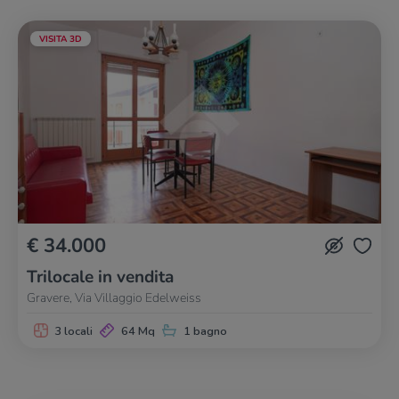
VISITA 3D
€ 34.000
Trilocale in vendita
Gravere, Via Villaggio Edelweiss
3 locali
64 Mq
1 bagno