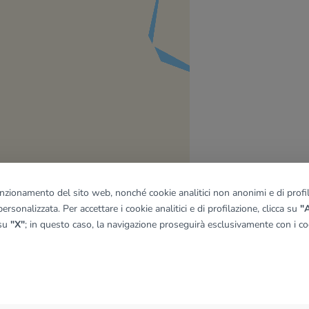
funzionamento del sito web, nonché cookie analitici non anonimi e di profila
ersonalizzata. Per accettare i cookie analitici e di profilazione, clicca su
"A
 su
"X"
; in questo caso, la navigazione proseguirà esclusivamente con i coo
quadro
© OpenMapTiles
|
© OpenStreetMap contributors