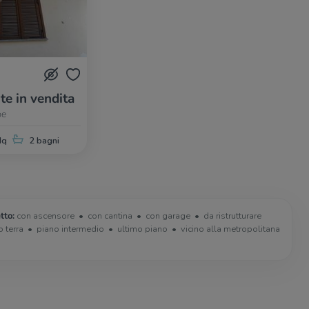
te in vendita
pe
Mq
2 bagni
tto:
con ascensore
con cantina
con garage
da ristrutturare
o terra
piano intermedio
ultimo piano
vicino alla metropolitana