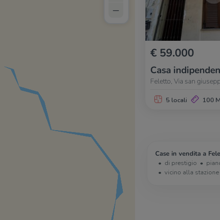
–
€ 59.000
Casa indipenden
Feletto, Via san giusep
5 locali
100 
Case in vendita a Fele
di prestigio
pian
vicino alla stazione