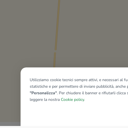
Utilizziamo cookie tecnici sempre attivi, e necessari al 
statistiche e per permettere di inviare pubblicità, anche p
"Personalizza"
. Per chiudere il banner e rifiutarli clicca
leggere la nostra
Cookie policy
.
Mostra tutti gli immobili del ri