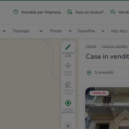
Immobili per l'impresa
Vuoi un mutuo?
Vendo
Tipologia
Prezzo
Superficie
Altri filtri
Home
Case in vendita
disegna
Case in vendit
area
1
immobili
sposta
area
elimina
VISITA 3D
area
La tua
posizione
+