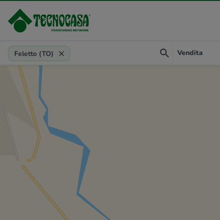
Provincia, comune, zona, riferimento
Vendita
Feletto (TO)