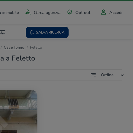
 immobile
Cerca agenzia
Opt out
Accedi
SALVA RICERCA
Case Torino
Feletto
a a Feletto
Ordina