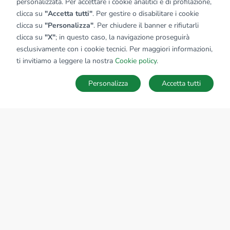
personalizzata. Per accettare i cookie analitici e di profilazione,
clicca su
"Accetta tutti"
. Per gestire o disabilitare i cookie
clicca su
"Personalizza"
. Per chiudere il banner e rifiutarli
clicca su
"X"
; in questo caso, la navigazione proseguirà
esclusivamente con i cookie tecnici. Per maggiori informazioni,
ti invitiamo a leggere la nostra
Cookie policy
.
Personalizza
Accetta tutti
MAPPA
SALVA RICERCA
Ricerche
Preferiti
Nascosti
Accedi
Sede Nazionale
tecnorete.it
kiron.it
AZIENDA
La storia del Gruppo