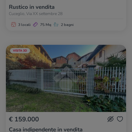
Rustico in vendita
Cuceglio, Via XX settembre 28
3 locali
75 Mq
2 bagni
VISITA 3D
€ 159.000
Casa indipendente in vendita