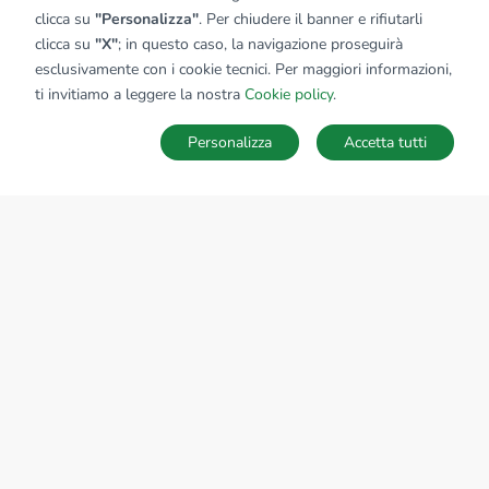
clicca su
"Personalizza"
. Per chiudere il banner e rifiutarli
clicca su
"X"
; in questo caso, la navigazione proseguirà
esclusivamente con i cookie tecnici. Per maggiori informazioni,
ti invitiamo a leggere la nostra
Cookie policy
.
Personalizza
Accetta tutti
MAPPA
SALVA RICERCA
Ricerche
Preferiti
Nascosti
Accedi
Sede Nazionale
tecnorete.it
kiron.it
AZIENDA
La storia del Gruppo
I nostri brand
Struttura del Gruppo