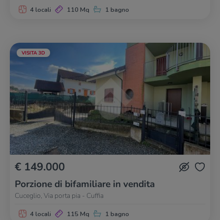
4 locali
110 Mq
1 bagno
VISITA 3D
€ 149.000
Porzione di bifamiliare in vendita
Cuceglio, Via porta pia - Cuffia
4 locali
115 Mq
1 bagno