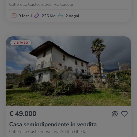
Colleretto Castelnuovo, Via Cavour
9 locali
226 Mq
2 bagni
VISITA 3D
€ 49.000
Casa semindipendente in vendita
Colleretto Castelnuovo, Via Adolfo Ghella