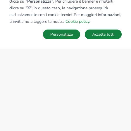
clicca su
"Personalizza"
. Per chiudere il banner e rifiutarli
clicca su
"X"
; in questo caso, la navigazione proseguirà
esclusivamente con i cookie tecnici. Per maggiori informazioni,
ti invitiamo a leggere la nostra
Cookie policy
.
Personalizza
Accetta tutti
MAPPA
SALVA RICERCA
Ricerche
Preferiti
Nascosti
Accedi
Sede Nazionale
tecnorete.it
kiron.it
AZIENDA
La storia del Gruppo
I nostri brand
Struttura del Gruppo
Il gruppo nel mondo