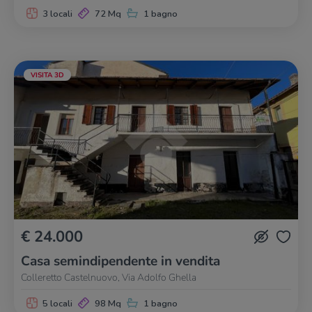
3 locali
72 Mq
1 bagno
VISITA 3D
€ 24.000
Casa semindipendente in vendita
Colleretto Castelnuovo, Via Adolfo Ghella
5 locali
98 Mq
1 bagno