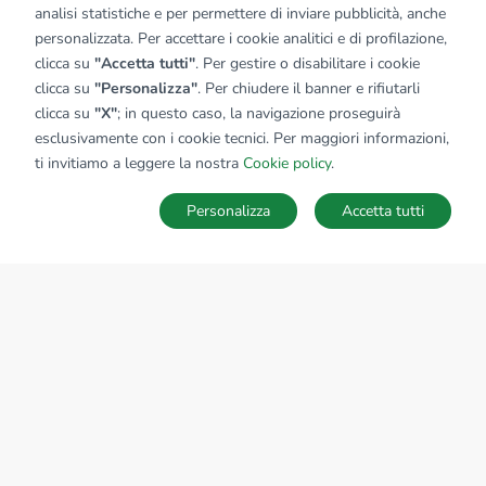
analisi statistiche e per permettere di inviare pubblicità, anche
personalizzata. Per accettare i cookie analitici e di profilazione,
clicca su
"Accetta tutti"
. Per gestire o disabilitare i cookie
clicca su
"Personalizza"
. Per chiudere il banner e rifiutarli
clicca su
"X"
; in questo caso, la navigazione proseguirà
esclusivamente con i cookie tecnici. Per maggiori informazioni,
ti invitiamo a leggere la nostra
Cookie policy
.
Personalizza
Accetta tutti
MAPPA
SALVA RICERCA
Ricerche
Preferiti
Nascosti
Accedi
Sede Nazionale
tecnorete.it
kiron.it
AZIENDA