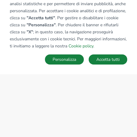
analisi statistiche e per permettere di inviare pubblicità, anche
personalizzata. Per accettare i cookie analitici e di profilazione,
clicca su
"Accetta tutti"
. Per gestire o disabilitare i cookie
clicca su
"Personalizza"
. Per chiudere il banner e rifiutarli
clicca su
"X"
; in questo caso, la navigazione proseguirà
esclusivamente con i cookie tecnici. Per maggiori informazioni,
ti invitiamo a leggere la nostra
Cookie policy
.
Personalizza
Accetta tutti
MAPPA
SALVA RICERCA
Ricerche
Preferiti
Nascosti
Accedi
Sede Nazionale
tecnorete.it
kiron.it
AZIENDA