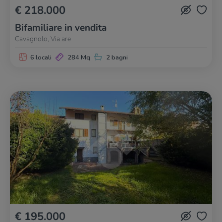
€ 218.000
Bifamiliare in vendita
Cavagnolo, Via are
6 locali
284 Mq
2 bagni
€ 195.000