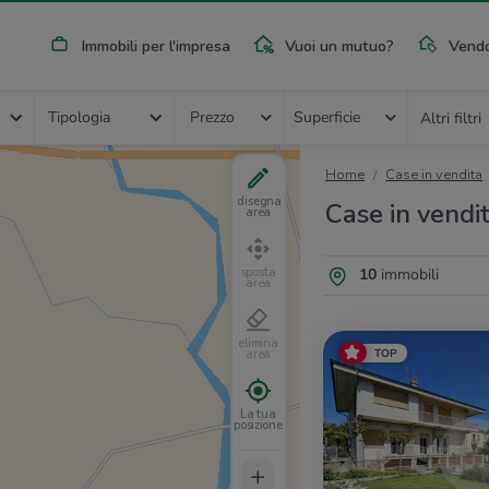
Immobili per l'impresa
Vuoi un mutuo?
Vendo
Tipologia
Prezzo
Superficie
Altri filtri
Home
Case in vendita
disegna
Case in vendi
area
10
immobili
sposta
area
elimina
TOP
area
La tua
posizione
+