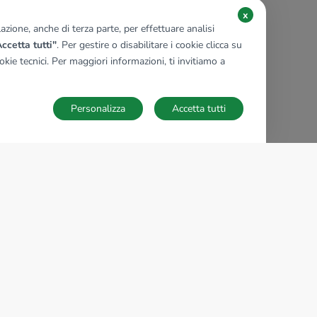
x
zione, anche di terza parte, per effettuare analisi
ccetta tutti"
. Per gestire o disabilitare i cookie clicca su
kie tecnici. Per maggiori informazioni, ti invitiamo a
Personalizza
Accetta tutti
TECNOCASA NEL MONDO
,
,
,
,
,
,
,
Italia
Spagna
Ungheria
Messico
Polonia
Francia
Germania
,
,
Tunisia
Thailandia
Repubblica di San Marino
Impostazioni Cookies