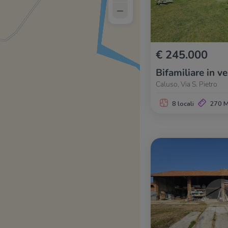
–
€ 245.000
Bifamiliare in v
Caluso, Via S. Pietro
8 locali
270 