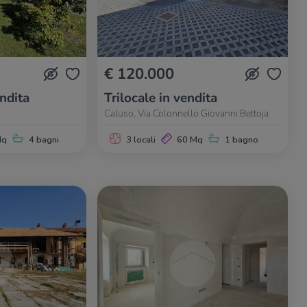
€ 120.000
endita
Trilocale in vendita
Caluso, Via Colonnello Giovanni Bettoja
Mq
4 bagni
3 locali
60 Mq
1 bagno