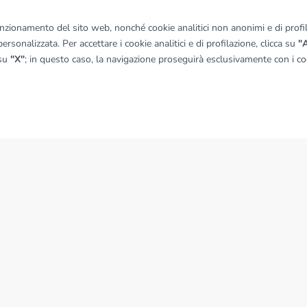
© OpenMapTiles
|
© OpenStreetMap contributors
funzionamento del sito web, nonché cookie analitici non anonimi e di profila
ersonalizzata. Per accettare i cookie analitici e di profilazione, clicca su
"A
 su
"X"
; in questo caso, la navigazione proseguirà esclusivamente con i coo
NEWS
News dal Gruppo Tecnocasa