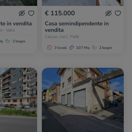
€ 115.000
te in vendita
Casa semindipendente in
vendita
e - Vallo
Caluso, Via C. Petiti
Mq
2 bagni
3 locali
107 Mq
2 bagni