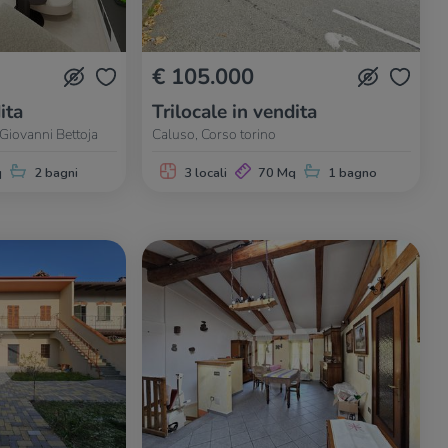
€ 105.000
ita
Trilocale in vendita
Giovanni Bettoja
Caluso, Corso torino
q
2 bagni
3 locali
70 Mq
1 bagno