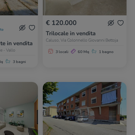
€ 120.000
to
Trilocale in vendita
Caluso, Via Colonnello Giovanni Bettoja
te in vendita
e - Vallo
3 locali
60 Mq
1 bagno
Mq
3 bagni