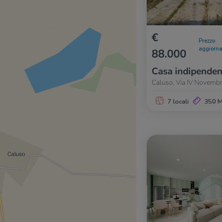
€
Prezzo
aggiorna
88.000
Casa indipenden
Caluso, Via IV Novembr
7 locali
350 