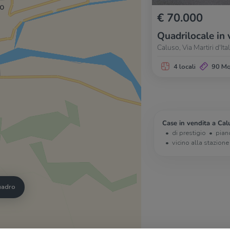
€ 70.000
Quadrilocale in 
Caluso, Via Martiri d'Ital
4 locali
90 M
Case in vendita a Cal
di prestigio
pian
vicino alla stazione
quadro