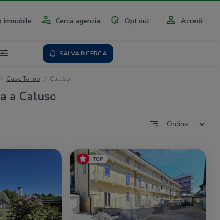
 immobile
Cerca agenzia
Opt out
Accedi
SALVA RICERCA
Case Torino
Caluso
ta a Caluso
Ordina
TOP