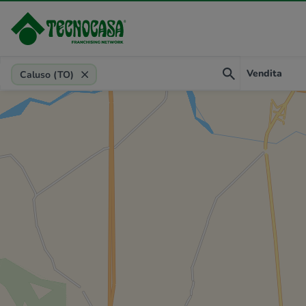
Provincia, comune, zona, riferimento
Vendita
Caluso (TO)