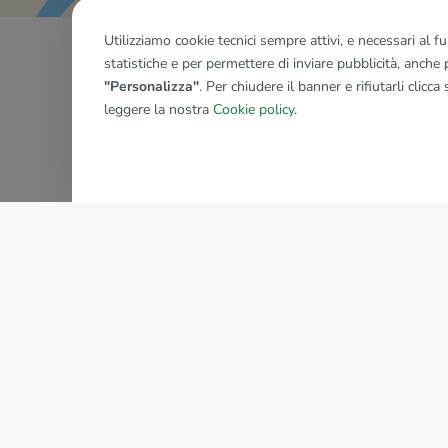
Utilizziamo cookie tecnici sempre attivi, e necessari al 
statistiche e per permettere di inviare pubblicità, anche p
"Personalizza"
. Per chiudere il banner e rifiutarli clicca
leggere la nostra
Cookie policy
.
AZIENDA
La storia del Gruppo
I nostri brand
Struttura del Gruppo
Il gruppo nel mondo
Lavora con noi
Bilancio di sostenibilità
Sede Nazionale
Responsabilità sociale
tecnorete.it
kiron.it