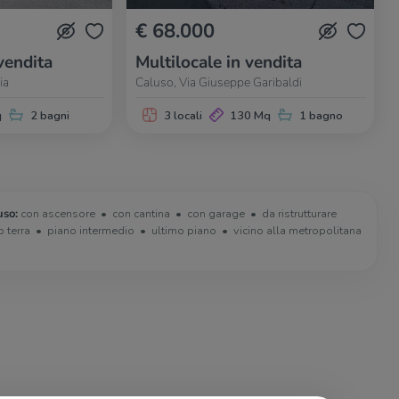
€ 68.000
vendita
Multilocale in vendita
ia
Caluso, Via Giuseppe Garibaldi
q
2 bagni
3 locali
130 Mq
1 bagno
uso:
con ascensore
con cantina
con garage
da ristrutturare
o terra
piano intermedio
ultimo piano
vicino alla metropolitana