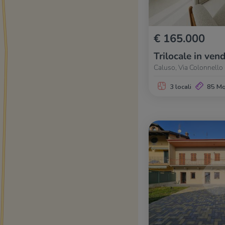
€ 165.000
Trilocale in vend
Caluso, Via Colonnello 
3 locali
85 M