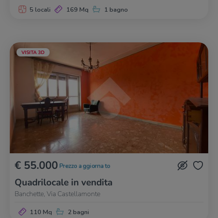
5 locali
169 Mq
1 bagno
VISITA 3D
€ 55.000
Prezzo aggiornato
Quadrilocale in vendita
Banchette, Via Castellamonte
110 Mq
2 bagni