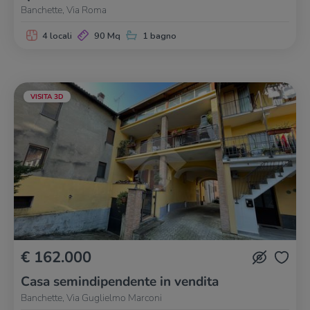
Banchette, Via Roma
4 locali
90 Mq
1 bagno
VISITA 3D
€ 162.000
Casa semindipendente in vendita
Banchette, Via Guglielmo Marconi