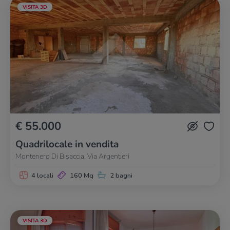
VISITA 3D
€ 55.000
Quadrilocale in vendita
Montenero Di Bisaccia, Via Argentieri
4 locali
160 Mq
2 bagni
VISITA 3D