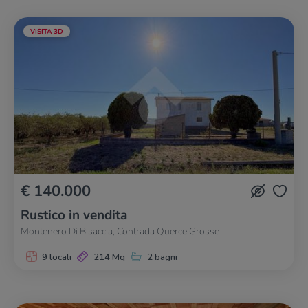
VISITA 3D
€ 140.000
Rustico in vendita
Montenero Di Bisaccia, Contrada Querce Grosse
9 locali
214 Mq
2 bagni