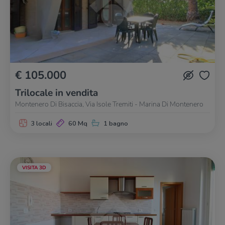
€ 105.000
Trilocale in vendita
Montenero Di Bisaccia, Via Isole Tremiti - Marina Di Montenero
3 locali
60 Mq
1 bagno
VISITA 3D