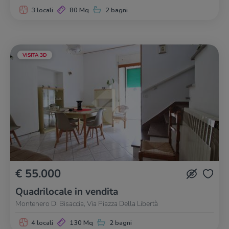
3 locali
80 Mq
2 bagni
VISITA 3D
€ 55.000
Quadrilocale in vendita
Montenero Di Bisaccia, Via Piazza Della Libertà
4 locali
130 Mq
2 bagni