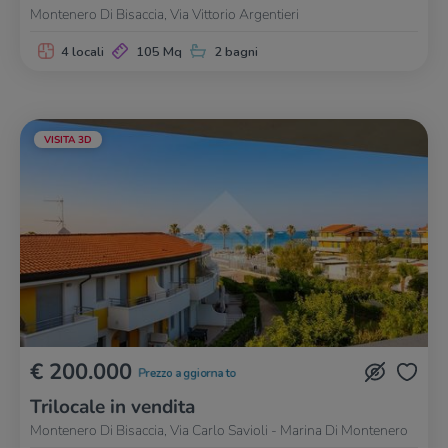
Montenero Di Bisaccia, Via Vittorio Argentieri
4 locali
105 Mq
2 bagni
VISITA 3D
€ 200.000
Prezzo aggiornato
Trilocale in vendita
Montenero Di Bisaccia, Via Carlo Savioli - Marina Di Montenero