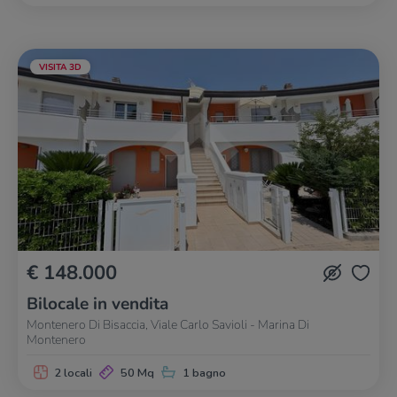
VISITA 3D
€ 148.000
Bilocale in vendita
Montenero Di Bisaccia, Viale Carlo Savioli - Marina Di
Montenero
2 locali
50 Mq
1 bagno