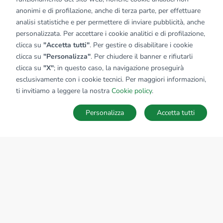
anonimi e di profilazione, anche di terza parte, per effettuare
analisi statistiche e per permettere di inviare pubblicità, anche
personalizzata. Per accettare i cookie analitici e di profilazione,
clicca su
"Accetta tutti"
. Per gestire o disabilitare i cookie
clicca su
"Personalizza"
. Per chiudere il banner e rifiutarli
clicca su
"X"
; in questo caso, la navigazione proseguirà
esclusivamente con i cookie tecnici. Per maggiori informazioni,
ti invitiamo a leggere la nostra
Cookie policy
.
Personalizza
Accetta tutti
MAPPA
SALVA RICERCA
Ricerche
Preferiti
Nascosti
Accedi
Sede Nazionale
tecnorete.it
kiron.it