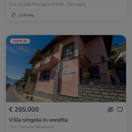
Civo, località Roncaglia di Sotto - Roncaglia
1326 Mq
VISITA 3D
€ 265.000
Villa singola in vendita
Civo, Frazione Selvapiana