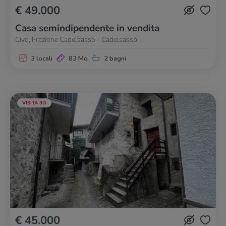
€ 49.000
Casa semindipendente in vendita
Civo, Frazione Cadelsasso - Cadelsasso
3 locali
83 Mq
2 bagni
VISITA 3D
€ 45.000