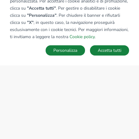
personalizzata. Per accettare i cookie analitici e di profilazione,
clicca su
"Accetta tutti"
. Per gestire o disabilitare i cookie
clicca su
"Personalizza"
. Per chiudere il banner e rifiutarli
clicca su
"X"
; in questo caso, la navigazione proseguirà
esclusivamente con i cookie tecnici. Per maggiori informazioni,
ti invitiamo a leggere la nostra
Cookie policy
.
Personalizza
Accetta tutti
MAPPA
SALVA RICERCA
Ricerche
Preferiti
Nascosti
Accedi
Sede Nazionale
tecnorete.it
kiron.it
AZIENDA
La storia del Gruppo