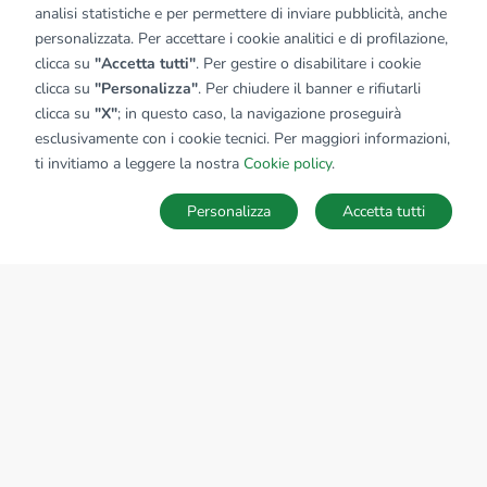
analisi statistiche e per permettere di inviare pubblicità, anche
personalizzata. Per accettare i cookie analitici e di profilazione,
clicca su
"Accetta tutti"
. Per gestire o disabilitare i cookie
clicca su
"Personalizza"
. Per chiudere il banner e rifiutarli
clicca su
"X"
; in questo caso, la navigazione proseguirà
esclusivamente con i cookie tecnici. Per maggiori informazioni,
ti invitiamo a leggere la nostra
Cookie policy
.
Personalizza
Accetta tutti
MAPPA
SALVA RICERCA
Ricerche
Preferiti
Nascosti
Accedi
Sede Nazionale
tecnorete.it
kiron.it
AZIENDA