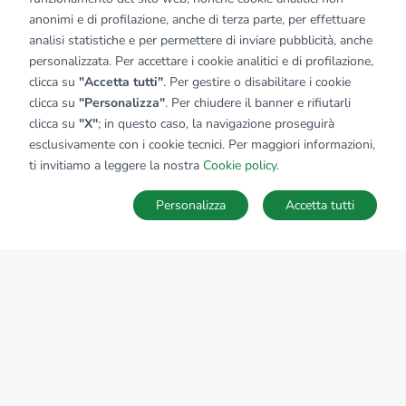
anonimi e di profilazione, anche di terza parte, per effettuare
analisi statistiche e per permettere di inviare pubblicità, anche
personalizzata. Per accettare i cookie analitici e di profilazione,
clicca su
"Accetta tutti"
. Per gestire o disabilitare i cookie
clicca su
"Personalizza"
. Per chiudere il banner e rifiutarli
clicca su
"X"
; in questo caso, la navigazione proseguirà
esclusivamente con i cookie tecnici. Per maggiori informazioni,
ti invitiamo a leggere la nostra
Cookie policy
.
Personalizza
Accetta tutti
MAPPA
SALVA RICERCA
Ricerche
Preferiti
Nascosti
Accedi
Sede Nazionale
tecnorete.it
kiron.it