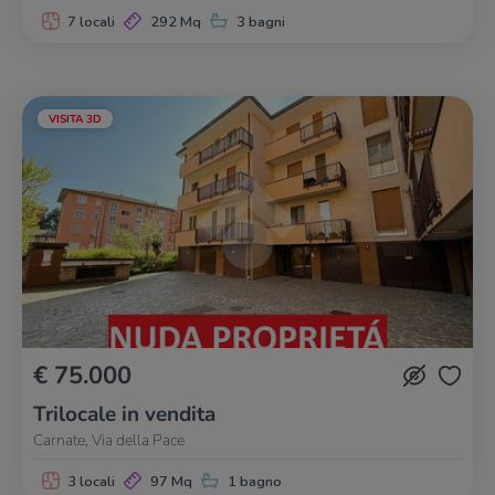
7 locali
292 Mq
3 bagni
VISITA 3D
€ 75.000
Trilocale in vendita
Carnate, Via della Pace
3 locali
97 Mq
1 bagno