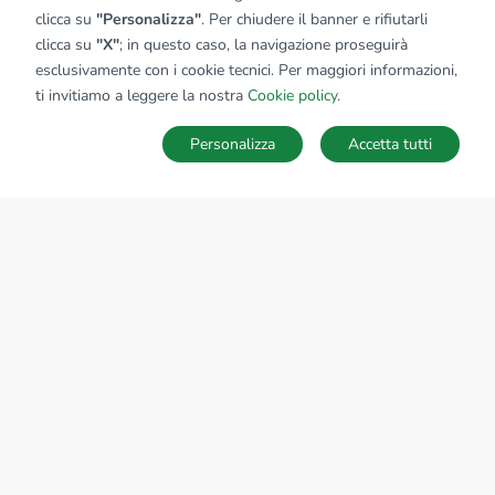
clicca su
"Personalizza"
. Per chiudere il banner e rifiutarli
clicca su
"X"
; in questo caso, la navigazione proseguirà
esclusivamente con i cookie tecnici. Per maggiori informazioni,
ti invitiamo a leggere la nostra
Cookie policy
.
Personalizza
Accetta tutti
MAPPA
SALVA RICERCA
Ricerche
Preferiti
Nascosti
Accedi
Sede Nazionale
tecnorete.it
kiron.it
AZIENDA
La storia del Gruppo
I nostri brand
Struttura del Gruppo