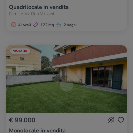
Quadrilocale in vendita
Carnate, Via Don Minzoni
4 locali
122 Mq
2 bagni
VISITA 3D
€ 99.000
Monolocale in vendita