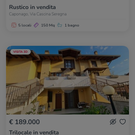
Rustico in vendita
Caponago, Via Cascina Seregna
5 locali
150 Mq
1 bagno
VISITA 3D
€ 189.000
Trilocale in vendita