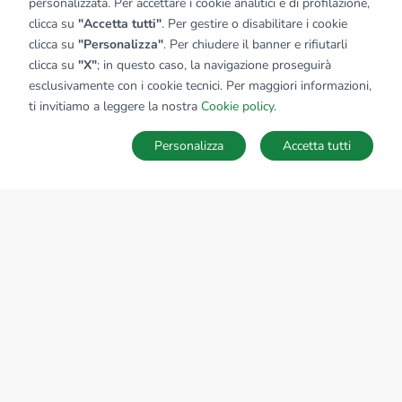
personalizzata. Per accettare i cookie analitici e di profilazione,
clicca su
"Accetta tutti"
. Per gestire o disabilitare i cookie
clicca su
"Personalizza"
. Per chiudere il banner e rifiutarli
clicca su
"X"
; in questo caso, la navigazione proseguirà
esclusivamente con i cookie tecnici. Per maggiori informazioni,
ti invitiamo a leggere la nostra
Cookie policy
.
Personalizza
Accetta tutti
MAPPA
SALVA RICERCA
Ricerche
Preferiti
Nascosti
Accedi
Sede Nazionale
tecnorete.it
kiron.it
AZIENDA
La storia del Gruppo