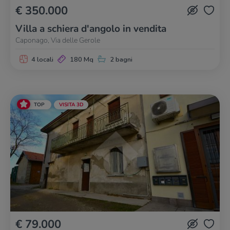
€ 350.000
Villa a schiera d'angolo in vendita
Caponago, Via delle Gerole
4 locali
180 Mq
2 bagni
TOP
VISITA 3D
€ 79.000