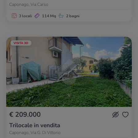
Caponago, Via Carso
3 locali
114 Mq
2 bagni
VISITA 3D
€ 209.000
Trilocale in vendita
Caponago, Via G. Di Vittorio