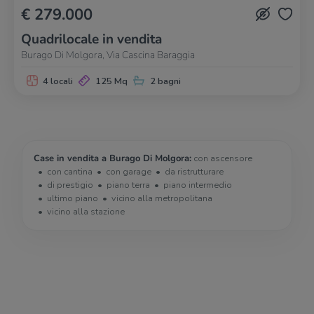
€ 279.000
Quadrilocale in vendita
Burago Di Molgora, Via Cascina Baraggia
4 locali
125 Mq
2 bagni
Case in vendita a Burago Di Molgora:
con ascensore
con cantina
con garage
da ristrutturare
di prestigio
piano terra
piano intermedio
ultimo piano
vicino alla metropolitana
vicino alla stazione