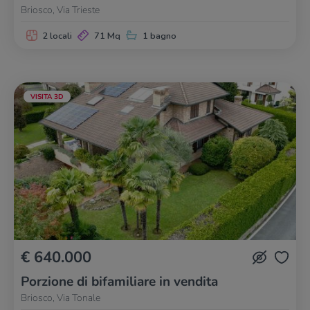
Briosco, Via Trieste
2 locali
71 Mq
1 bagno
VISITA 3D
€ 640.000
Porzione di bifamiliare in vendita
Briosco, Via Tonale