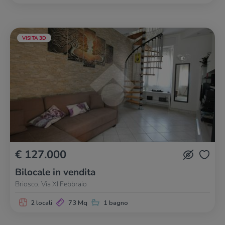
VISITA 3D
€ 127.000
Bilocale in vendita
Briosco, Via XI Febbraio
2 locali
73 Mq
1 bagno