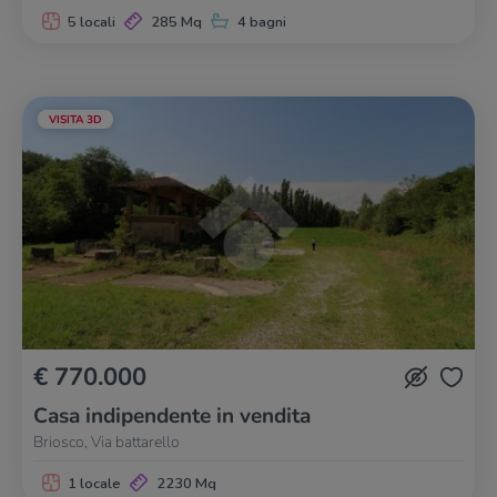
5 locali
285 Mq
4 bagni
VISITA 3D
€ 770.000
Casa indipendente in vendita
Briosco, Via battarello
1 locale
2230 Mq