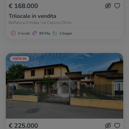
€ 168.000
Trilocale in vendita
Boffalora D'Adda, Via Cascina Olmo
3 locali
89 Mq
2 bagni
VISITA 3D
€ 225.000