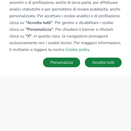
anonimi e di profilazione, anche di terza parte, per effettuare
analisi statistiche e per permettere di inviare pubblicità, anche
personalizzata. Per accettare i cookie analitici e di profilazione,
clicca su
"Accetta tutti"
. Per gestire o disabilitare i cookie
clicca su
"Personalizza"
. Per chiudere il banner e rifiutarli
clicca su
"X"
; in questo caso, la navigazione proseguirà
esclusivamente con i cookie tecnici. Per maggiori informazioni,
ti invitiamo a leggere la nostra
Cookie policy
.
Personalizza
Accetta tutti
MAPPA
SALVA RICERCA
Ricerche
Preferiti
Nascosti
Accedi
Sede Nazionale
tecnorete.it
kiron.it