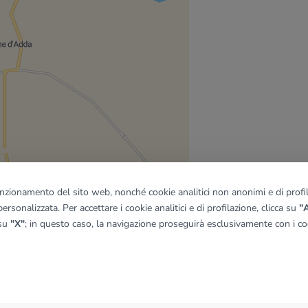
funzionamento del sito web, nonché cookie analitici non anonimi e di profila
ersonalizzata. Per accettare i cookie analitici e di profilazione, clicca su
"A
 su
"X"
; in questo caso, la navigazione proseguirà esclusivamente con i coo
quadro
© OpenMapTiles
|
© OpenStreetMap contributors