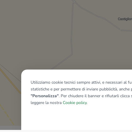
Utilizziamo cookie tecnici sempre attivi, e necessari al 
statistiche e per permettere di inviare pubblicità, anche p
"Personalizza"
. Per chiudere il banner e rifiutarli clicca
leggere la nostra
Cookie policy
.
Mostra tutti gli immobili del ri