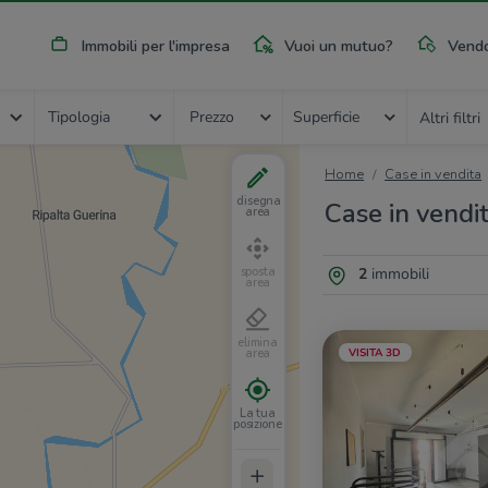
Immobili per l'impresa
Vuoi un mutuo?
Vendo
Tipologia
Prezzo
Superficie
Altri filtri
Home
Case in vendita
disegna
Case in vendi
area
2
immobili
sposta
area
elimina
VISITA 3D
area
La tua
posizione
+