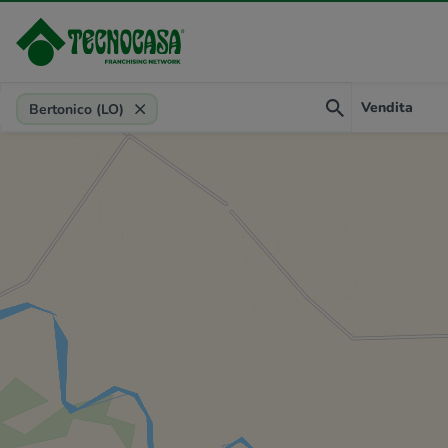
Provincia, comune, zona, riferimento
Vendita
Bertonico (LO)