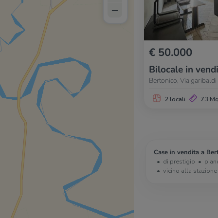
–
€ 50.000
Bilocale in vend
Bertonico, Via garibaldi
2 locali
73 M
Case in vendita a Ber
di prestigio
pian
vicino alla stazione