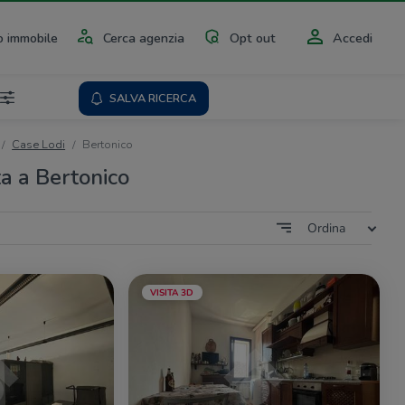
 immobile
Cerca agenzia
Opt out
Accedi
SALVA RICERCA
Case Lodi
Bertonico
ta a Bertonico
Ordina
VISITA 3D