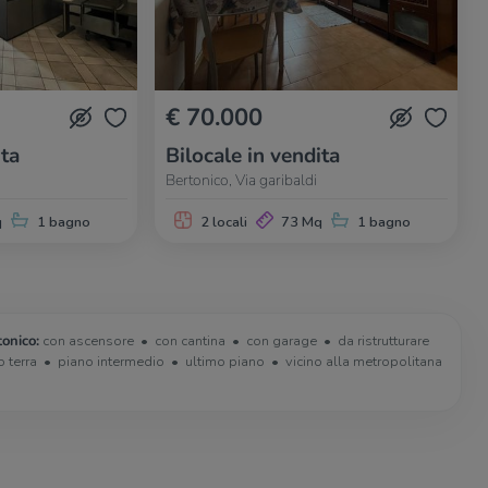
€ 70.000
ita
Bilocale in vendita
Bertonico, Via garibaldi
q
1 bagno
2 locali
73 Mq
1 bagno
tonico:
con ascensore
con cantina
con garage
da ristrutturare
o terra
piano intermedio
ultimo piano
vicino alla metropolitana