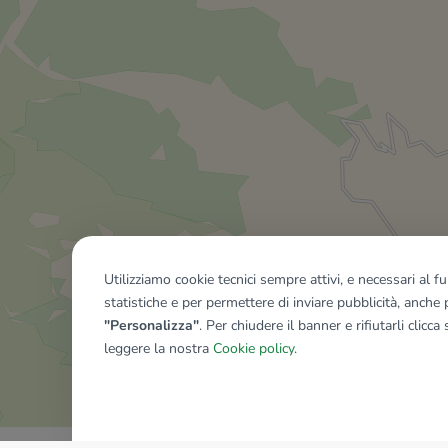
Utilizziamo cookie tecnici sempre attivi, e necessari al 
statistiche e per permettere di inviare pubblicità, anche p
"Personalizza"
. Per chiudere il banner e rifiutarli clicca
leggere la nostra
Cookie policy
.
Mostra tutti gli immobili del ri