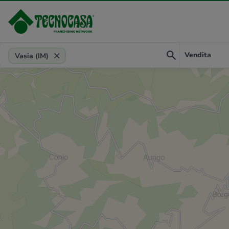
Provincia, comune, zona, riferimento
Vendita
Vasia (IM)