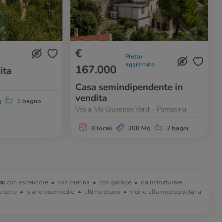
€
Prezzo
aggiornato
167.000
ita
o
Casa semindipendente in
vendita
q
1 bagno
Vasia, Via Giuseppe Verdi - Pantasina
8 locali
208 Mq
2 bagni
a:
con ascensore
con cantina
con garage
da ristrutturare
o terra
piano intermedio
ultimo piano
vicino alla metropolitana