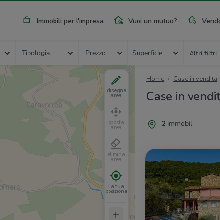
Immobili per l'impresa
Vuoi un mutuo?
Vendo
Tipologia
Prezzo
Superficie
Altri filtri
Home
Case in vendita
disegna
Case in vendit
area
2
immobili
sposta
area
elimina
area
La tua
posizione
+