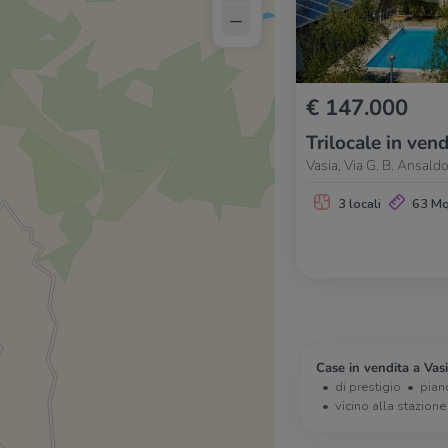
–
€ 147.000
Trilocale in vend
Vasia, Via G. B. Ansald
3 locali
63 M
Case in vendita a Vasi
di prestigio
pian
vicino alla stazione