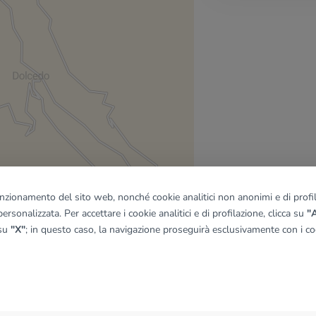
funzionamento del sito web, nonché cookie analitici non anonimi e di profila
ersonalizzata. Per accettare i cookie analitici e di profilazione, clicca su
"A
 su
"X"
; in questo caso, la navigazione proseguirà esclusivamente con i coo
quadro
© OpenMapTiles
|
© OpenStreetMap contributors