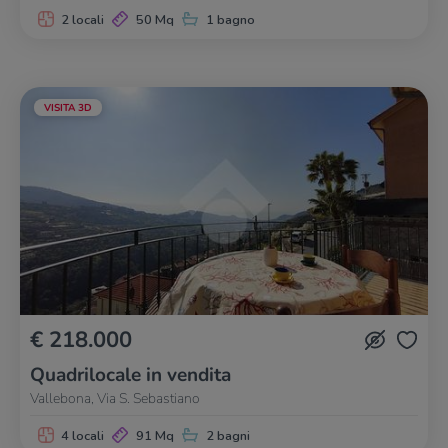
2 locali
50 Mq
1 bagno
VISITA 3D
€ 218.000
Quadrilocale in vendita
Vallebona, Via S. Sebastiano
4 locali
91 Mq
2 bagni