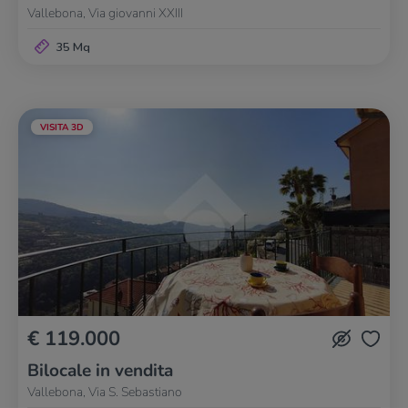
Vallebona, Via giovanni XXIII
35 Mq
VISITA 3D
€ 119.000
Bilocale in vendita
Vallebona, Via S. Sebastiano