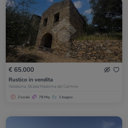
€ 65.000
Rustico in vendita
Vallebona, Strada Madonna del Carmine
2 locali
78 Mq
1 bagno