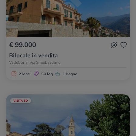
€ 99.000
Bilocale in vendita
Vallebona, Via S. Sebastiano
2 locali
50 Mq
1 bagno
VISITA 3D