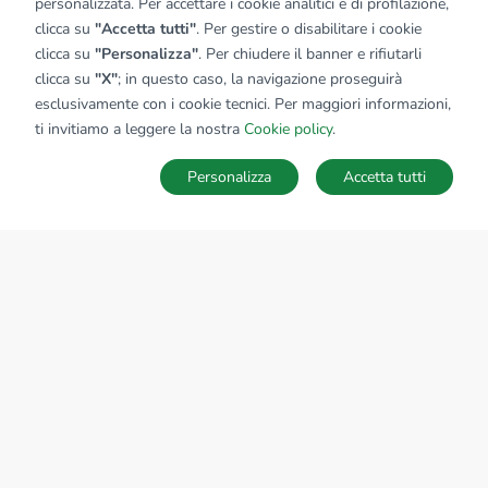
personalizzata. Per accettare i cookie analitici e di profilazione,
clicca su
"Accetta tutti"
. Per gestire o disabilitare i cookie
clicca su
"Personalizza"
. Per chiudere il banner e rifiutarli
clicca su
"X"
; in questo caso, la navigazione proseguirà
esclusivamente con i cookie tecnici. Per maggiori informazioni,
ti invitiamo a leggere la nostra
Cookie policy
.
Personalizza
Accetta tutti
MAPPA
SALVA RICERCA
Ricerche
Preferiti
Nascosti
Accedi
Sede Nazionale
tecnorete.it
kiron.it
AZIENDA
La storia del Gruppo