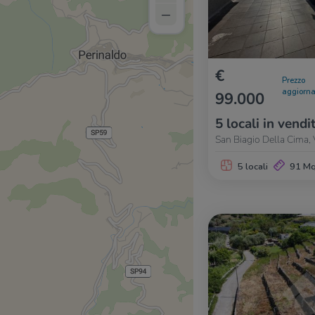
–
€
Prezzo
aggiorna
99.000
5 locali in vendi
San Biagio Della Cima, 
5 locali
91 M