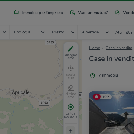
Immobili per l'impresa
Vuoi un mutuo?
Vendo
Tipologia
Prezzo
Superficie
Altri filtri
Home
Case in vendita
disegna
Case in vendi
area
7
immobili
sposta
area
elimina
TOP
area
La tua
posizione
+