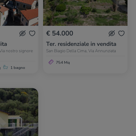
€ 54.000
ita
Ter. residenziale in vendita
Via nostro signore
San Biagio Della Cima, Via Annunziata
754 Mq
q
1 bagno