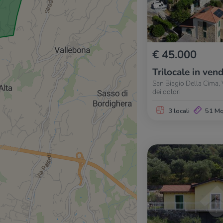
€ 45.000
Trilocale in vend
San Biagio Della Cima, 
dei dolori
3 locali
51 M