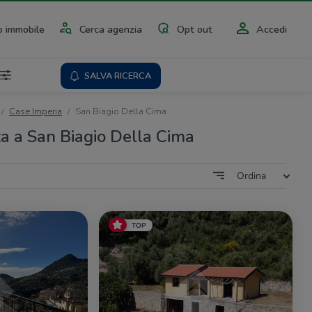
 immobile
Cerca agenzia
Opt out
Accedi
SALVA RICERCA
Case Imperia
San Biagio Della Cima
ta a San Biagio Della Cima
Ordina
TOP