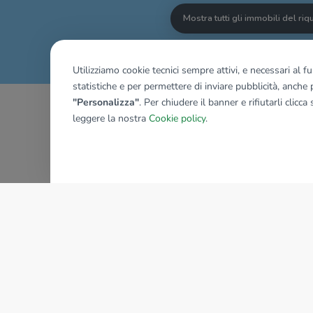
Mostra tutti gli immobili del ri
Utilizziamo cookie tecnici sempre attivi, e necessari al 
statistiche e per permettere di inviare pubblicità, anche p
"Personalizza"
. Per chiudere il banner e rifiutarli clicca
leggere la nostra
Cookie policy
.
AZIENDA
La storia del Gruppo
I nostri brand
Struttura del Gruppo
Il gruppo nel mondo
Lavora con noi
Bilancio di sostenibilità