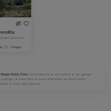
vendita
Strada Sanferian
Mq
2 bagni
 Biagio Della Cima:
con ascensore
con cantina
con garage
i prestigio
piano terra
piano intermedio
ultimo piano
litana
vicino alla stazione