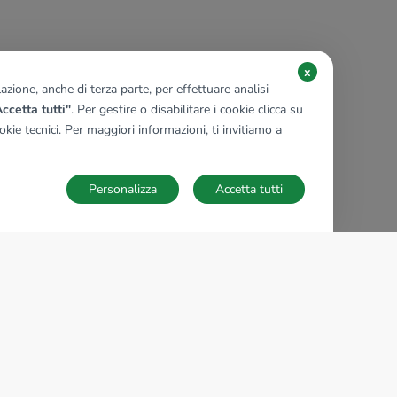
x
zione, anche di terza parte, per effettuare analisi
ccetta tutti"
. Per gestire o disabilitare i cookie clicca su
kie tecnici. Per maggiori informazioni, ti invitiamo a
Personalizza
Accetta tutti
TECNOCASA NEL MONDO
,
,
,
,
,
,
,
Italia
Spagna
Ungheria
Messico
Polonia
Francia
Germania
,
,
Tunisia
Thailandia
Repubblica di San Marino
Impostazioni Cookies