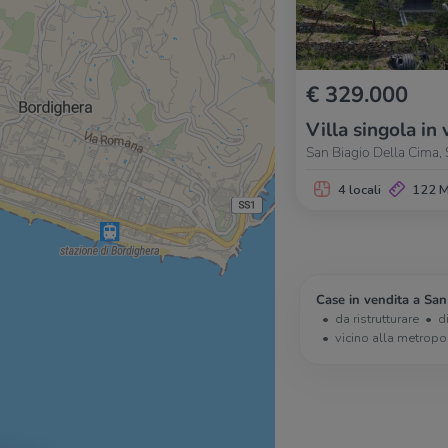
€ 329.000
Villa singola in 
San Biagio Della Cima, 
4 locali
122 
Case in vendita a San
da ristrutturare
d
vicino alla metropo