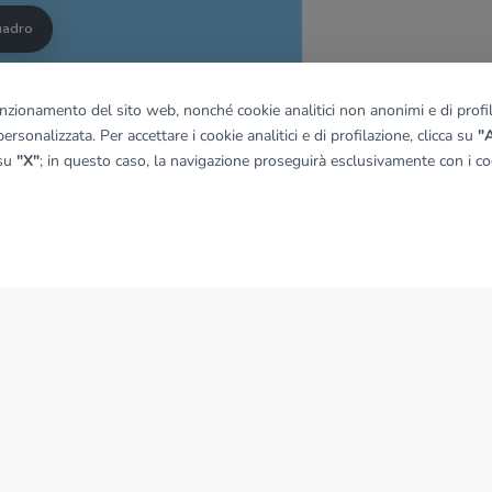
quadro
funzionamento del sito web, nonché cookie analitici non anonimi e di profila
© OpenMapTiles
|
© OpenStreetMap contributors
ersonalizzata. Per accettare i cookie analitici e di profilazione, clicca su
"A
 su
"X"
; in questo caso, la navigazione proseguirà esclusivamente con i coo
NEWS
News dal Gruppo Tecnocasa