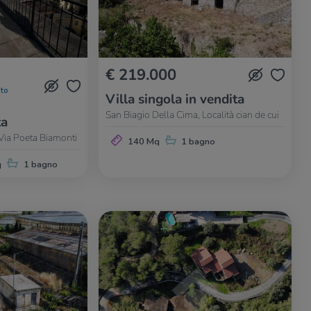
€ 219.000
to
Villa singola in vendita
San Biagio Della Cima, Località cian de cui
ta
Via Poeta Biamonti
140 Mq
1 bagno
q
1 bagno