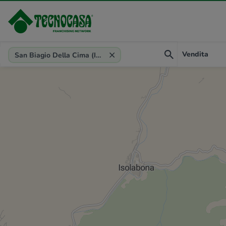
Provincia, comune, zona, riferimento
Vendita
San Biagio Della Cima (IM)