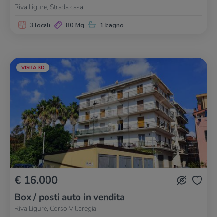
Riva Ligure, Strada casai
3 locali
80 Mq
1 bagno
VISITA 3D
€ 16.000
Box / posti auto in vendita
Riva Ligure, Corso Villaregia