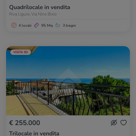
Quadrilocale in vendita
Riva Ligure, Via Nino Bixio
4 locali
95 Mq
3 bagni
VISITA 3D
€ 255.000
Trilocale in vendita