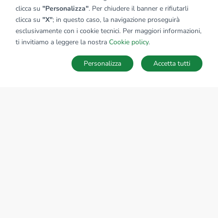
clicca su
"Personalizza"
. Per chiudere il banner e rifiutarli
clicca su
"X"
; in questo caso, la navigazione proseguirà
esclusivamente con i cookie tecnici. Per maggiori informazioni,
ti invitiamo a leggere la nostra
Cookie policy
.
Personalizza
Accetta tutti
MAPPA
SALVA RICERCA
Ricerche
Preferiti
Nascosti
Accedi
Sede Nazionale
tecnorete.it
kiron.it
AZIENDA
La storia del Gruppo
I nostri brand
Struttura del Gruppo