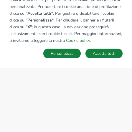
personalizzata. Per accettare i cookie analitici e di profilazione,
clicca su
"Accetta tutti"
. Per gestire o disabilitare i cookie
clicca su
"Personalizza"
. Per chiudere il banner e rifiutarli
clicca su
"X"
; in questo caso, la navigazione proseguirà
esclusivamente con i cookie tecnici. Per maggiori informazioni,
ti invitiamo a leggere la nostra
Cookie policy
.
Personalizza
Accetta tutti
MAPPA
SALVA RICERCA
Ricerche
Preferiti
Nascosti
Accedi
Sede Nazionale
tecnorete.it
kiron.it
AZIENDA