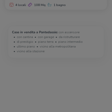
4 locali
108 Mq
1 bagno
Case in vendita a Pontedassio:
con ascensore
con cantina
con garage
da ristrutturare
di prestigio
piano terra
piano intermedio
ultimo piano
vicino alla metropolitana
vicino alla stazione