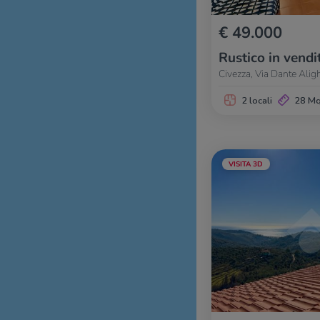
€ 49.000
Rustico in vendi
Civezza, Via Dante Aligh
2 locali
28 M
VISITA 3D