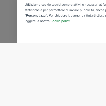
Utilizziamo cookie tecnici sempre attivi, e necessari al 
statistiche e per permettere di inviare pubblicità, anche p
"Personalizza"
. Per chiudere il banner e rifiutarli clicca
leggere la nostra
Cookie policy
.
AZIENDA
La storia del Gruppo
I nostri brand
Struttura del Gruppo
Il gruppo nel mondo
Lavora con noi
Bilancio di sostenibilità
Sede Nazionale
Responsabilità sociale
tecnorete.it
kiron.it