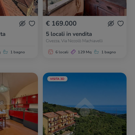
€ 169.000
ita
5 locali in vendita
Civezza, Via Niccolò Machiavelli
q
1 bagno
6 locali
129 Mq
1 bagno
VISITA 3D