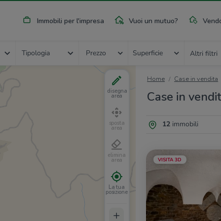
Immobili per l'impresa
Vuoi un mutuo?
Vendo
Tipologia
Prezzo
Superficie
Altri filtri
Home
Case in vendita
disegna
Case in vendi
area
12
immobili
sposta
area
elimina
VISITA 3D
area
La tua
posizione
+