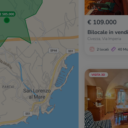
€ 109.000
Bilocale in vend
Civezza, Via Imperia
2 locali
40 M
VISITA 3D