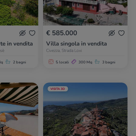
€ 585.000
te in vendita
Villa singola in vendita
asè
Civezza, Strada Loxi
Mq
2 bagni
5 locali
300 Mq
3 bagni
VISITA 3D