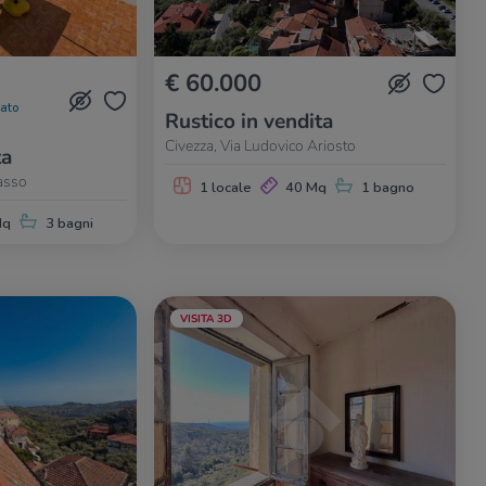
€ 60.000
nato
Rustico in vendita
Civezza, Via Ludovico Ariosto
ta
asso
1 locale
40 Mq
1 bagno
Mq
3 bagni
VISITA 3D