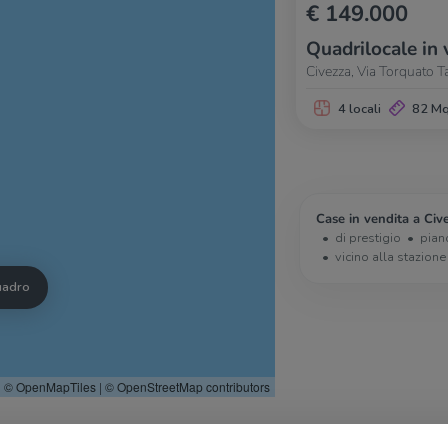
€ 149.000
Quadrilocale in 
Civezza, Via Torquato T
4 locali
82 M
Case in vendita a Civ
di prestigio
pian
vicino alla stazione
quadro
© OpenMapTiles
|
© OpenStreetMap contributors