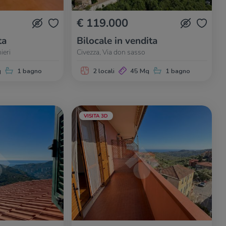
€ 119.000
ta
Bilocale in vendita
ieri
Civezza, Via don sasso
q
1 bagno
2 locali
45 Mq
1 bagno
VISITA 3D