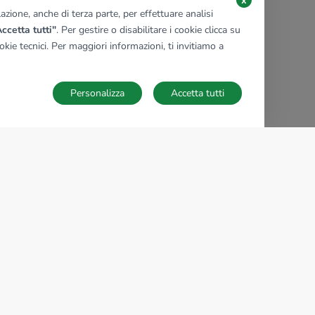
x
zione, anche di terza parte, per effettuare analisi
ccetta tutti"
. Per gestire o disabilitare i cookie clicca su
kie tecnici. Per maggiori informazioni, ti invitiamo a
Personalizza
Accetta tutti
TECNOCASA NEL MONDO
,
,
,
,
,
,
,
Italia
Spagna
Ungheria
Messico
Polonia
Francia
Germania
,
,
Tunisia
Thailandia
Repubblica di San Marino
Impostazioni Cookies