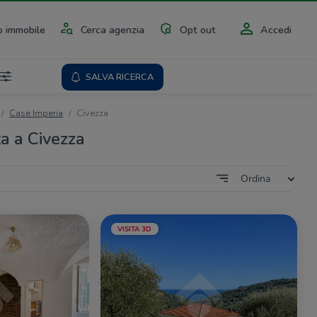
 immobile
Cerca agenzia
Opt out
Accedi
SALVA RICERCA
Case Imperia
Civezza
ta a Civezza
Ordina
VISITA 3D