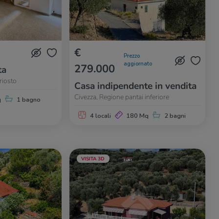
€
Prezzo
aggiornato
279.000
ta
riosto
Casa indipendente in vendita
Civezza, Regione pantai inferiore
q
1 bagno
4 locali
180 Mq
2 bagni
VISITA 3D