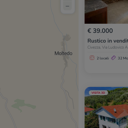
–
€ 39.000
Rustico in vendi
Civezza, Via Ludovico A
2 locali
32 M
VISITA 3D