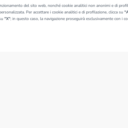
funzionamento del sito web, nonché cookie analitici non anonimi e di profila
ersonalizzata. Per accettare i cookie analitici e di profilazione, clicca su
"A
 su
"X"
; in questo caso, la navigazione proseguirà esclusivamente con i coo
NEWS
News dal Gruppo Tecnocasa