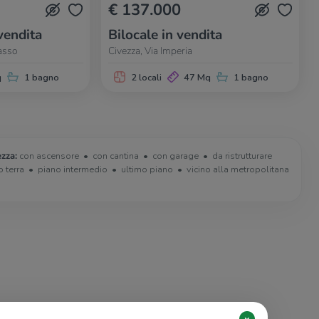
€ 137.000
vendita
Bilocale in vendita
asso
Civezza, Via Imperia
q
1 bagno
2 locali
47 Mq
1 bagno
ezza:
con ascensore
con cantina
con garage
da ristrutturare
o terra
piano intermedio
ultimo piano
vicino alla metropolitana