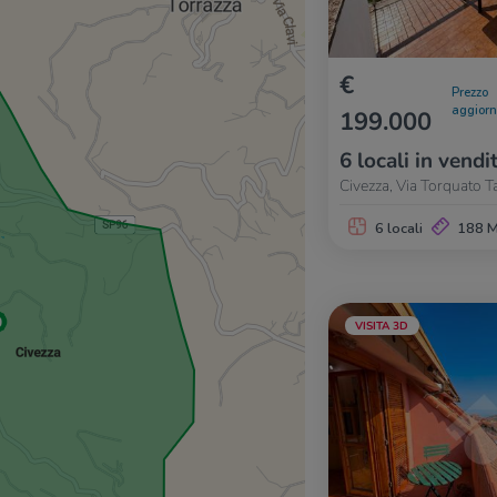
€
Prezzo
aggior
199.000
6 locali in vendi
Civezza, Via Torquato T
6 locali
188 
VISITA 3D