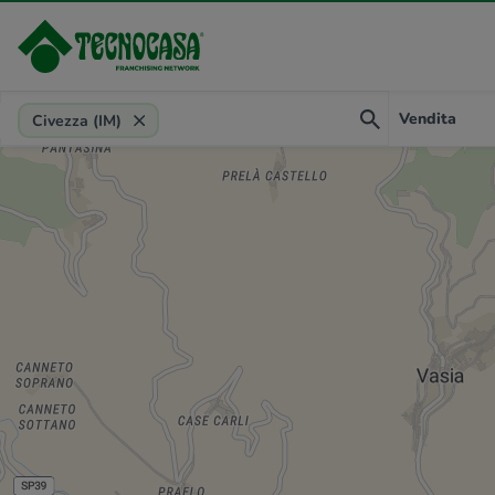
Provincia, comune, zona, riferimento
Vendita
Civezza (IM)