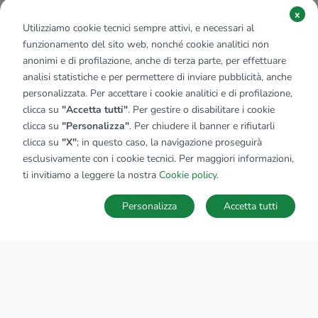
x
Utilizziamo cookie tecnici sempre attivi, e necessari al
funzionamento del sito web, nonché cookie analitici non
anonimi e di profilazione, anche di terza parte, per effettuare
analisi statistiche e per permettere di inviare pubblicità, anche
personalizzata. Per accettare i cookie analitici e di profilazione,
clicca su
"Accetta tutti"
. Per gestire o disabilitare i cookie
clicca su
"Personalizza"
. Per chiudere il banner e rifiutarli
clicca su
"X"
; in questo caso, la navigazione proseguirà
esclusivamente con i cookie tecnici. Per maggiori informazioni,
ti invitiamo a leggere la nostra
Cookie policy
.
Personalizza
Accetta tutti
MAPPA
SALVA RICERCA
Ricerche
Preferiti
Nascosti
Accedi
Sede Nazionale
tecnorete.it