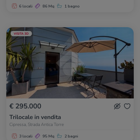
6 locali
86 Mq
1 bagno
VISITA 3D
€ 295.000
Trilocale in vendita
Cipressa, Strada Antica Torre
3 locali
95 Mq
2 bagni