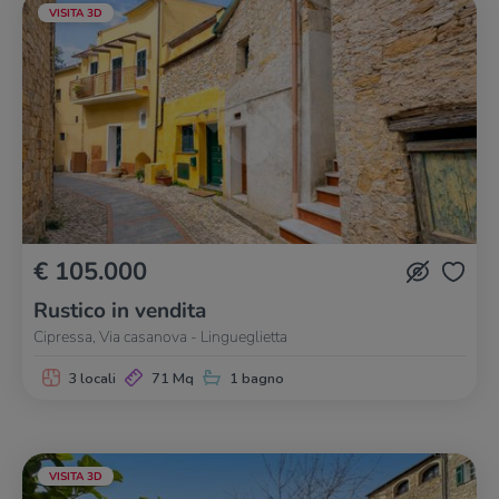
VISITA 3D
€ 105.000
Rustico in vendita
Cipressa, Via casanova - Lingueglietta
3 locali
71 Mq
1 bagno
VISITA 3D