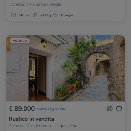
Cipressa, Via allende - Aregai
2 locali
51 Mq
1 bagno
VISITA 3D
€ 89.000
Prezzo aggiornato
Rustico in vendita
Cipressa, Vico del vento - Lingueglietta