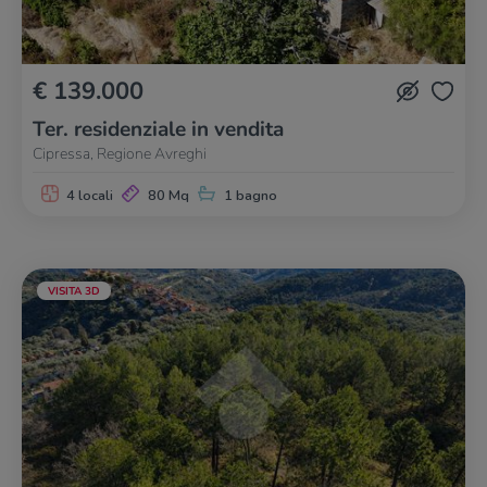
€ 139.000
Ter. residenziale in vendita
Cipressa, Regione Avreghi
4 locali
80 Mq
1 bagno
VISITA 3D