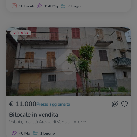
10 locali
150 Mq
2 bagni
VISITA 3D
€ 11.000
Prezzo aggiornato
Bilocale in vendita
Vobbia, Località Arezzo di Vobbia - Arezzo
40 Mq
1 bagno