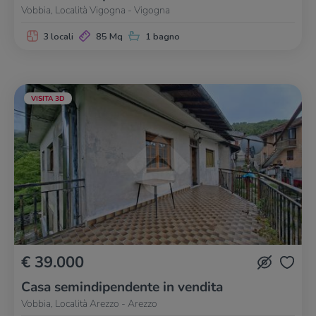
Vobbia, Località Vigogna - Vigogna
3 locali
85 Mq
1 bagno
VISITA 3D
€ 39.000
Casa semindipendente in vendita
Vobbia, Località Arezzo - Arezzo