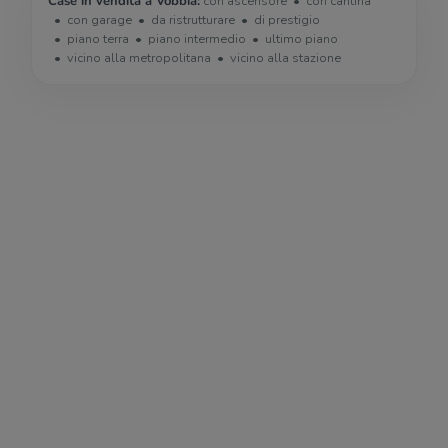
Case in vendita a Vobbia:
con ascensore
con cantina
con garage
da ristrutturare
di prestigio
piano terra
piano intermedio
ultimo piano
vicino alla metropolitana
vicino alla stazione