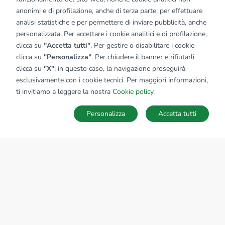
anonimi e di profilazione, anche di terza parte, per effettuare
analisi statistiche e per permettere di inviare pubblicità, anche
personalizzata. Per accettare i cookie analitici e di profilazione,
clicca su
"Accetta tutti"
. Per gestire o disabilitare i cookie
clicca su
"Personalizza"
. Per chiudere il banner e rifiutarli
clicca su
"X"
; in questo caso, la navigazione proseguirà
esclusivamente con i cookie tecnici. Per maggiori informazioni,
ti invitiamo a leggere la nostra
Cookie policy
.
Personalizza
Accetta tutti
MAPPA
SALVA RICERCA
Ricerche
Preferiti
Nascosti
Accedi
Sede Nazionale
tecnorete.it
kiron.it