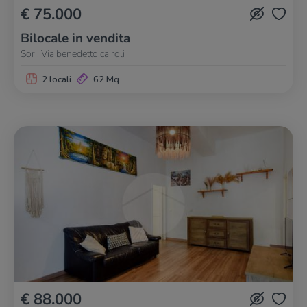
€ 75.000
Bilocale in vendita
Sori, Via benedetto cairoli
2 locali
62 Mq
€ 88.000