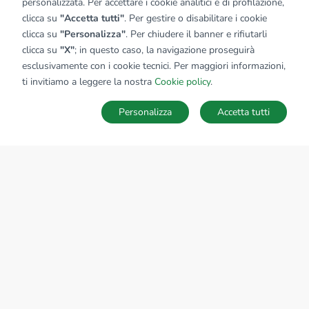
personalizzata. Per accettare i cookie analitici e di profilazione,
clicca su
"Accetta tutti"
. Per gestire o disabilitare i cookie
clicca su
"Personalizza"
. Per chiudere il banner e rifiutarli
clicca su
"X"
; in questo caso, la navigazione proseguirà
esclusivamente con i cookie tecnici. Per maggiori informazioni,
ti invitiamo a leggere la nostra
Cookie policy
.
Personalizza
Accetta tutti
MAPPA
SALVA RICERCA
Ricerche
Preferiti
Nascosti
Accedi
Sede Nazionale
tecnorete.it
kiron.it
AZIENDA
La storia del Gruppo