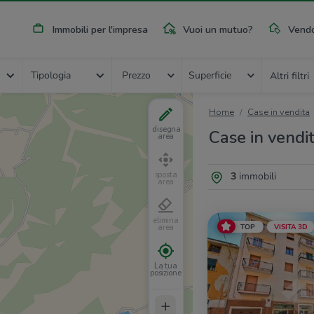
Immobili per l'impresa
Vuoi un mutuo?
Vendo
Tipologia
Prezzo
Superficie
Altri filtri
Home
Case in vendita
disegna
Case in vendi
area
3
immobili
sposta
area
elimina
TOP
VISITA 3D
area
La tua
posizione
+