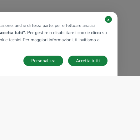
x
zione, anche di terza parte, per effettuare analisi
ccetta tutti"
. Per gestire o disabilitare i cookie clicca su
kie tecnici. Per maggiori informazioni, ti invitiamo a
Personalizza
Accetta tutti
TECNOCASA NEL MONDO
,
,
,
,
,
,
,
Italia
Spagna
Ungheria
Messico
Polonia
Francia
Germania
,
,
Tunisia
Thailandia
Repubblica di San Marino
Impostazioni Cookies