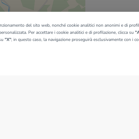
funzionamento del sito web, nonché cookie analitici non anonimi e di profila
ersonalizzata. Per accettare i cookie analitici e di profilazione, clicca su
"A
quadro
 su
"X"
; in questo caso, la navigazione proseguirà esclusivamente con i coo
© OpenMapTiles
|
© OpenStreetMap contributors
NEWS
News dal Gruppo Tecnocasa