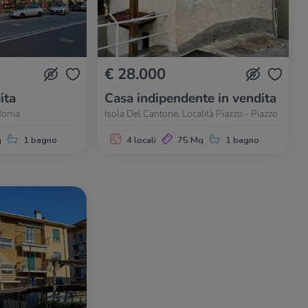
€ 28.000
ita
Casa indipendente in vendita
 Roma
Isola Del Cantone, Località Piazzo - Piazzo
q
1 bagno
4 locali
75 Mq
1 bagno