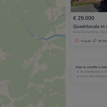
€ 29.000
Quadrilocale in 
Isola Del Cantone, Via O
4 locali
85 M
Case in vendita a Iso
da ristrutturare
d
vicino alla metropo