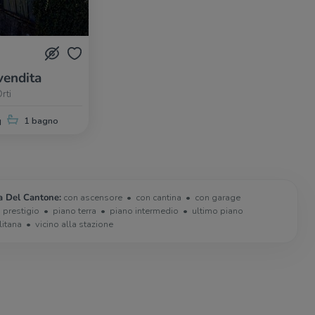
vendita
rti
q
1 bagno
la Del Cantone:
con ascensore
con cantina
con garage
i prestigio
piano terra
piano intermedio
ultimo piano
litana
vicino alla stazione