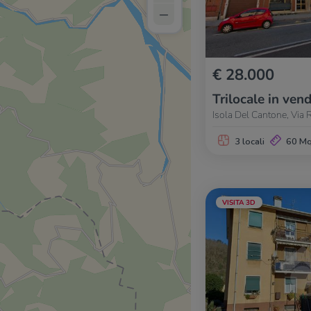
–
€ 28.000
Trilocale in vend
Isola Del Cantone, Via
3 locali
60 M
VISITA 3D