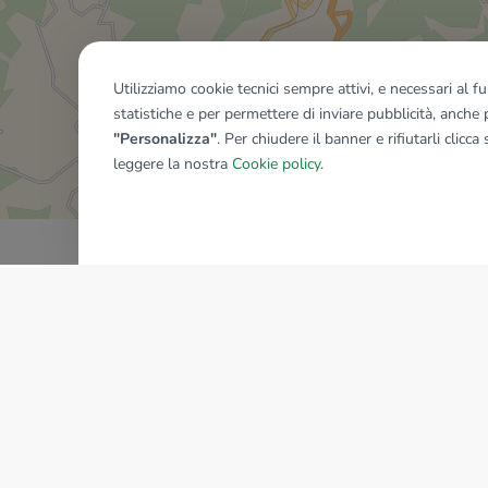
Utilizziamo cookie tecnici sempre attivi, e necessari al 
statistiche e per permettere di inviare pubblicità, anche p
Mostra tutti gli immobili del ri
"Personalizza"
. Per chiudere il banner e rifiutarli clicca
leggere la nostra
Cookie policy
.
AZIENDA
La storia del Gruppo
I nostri brand
Struttura del Gruppo
Il gruppo nel mondo
Lavora con noi
Bilancio di sostenibilità
Sede Nazionale
Responsabilità sociale