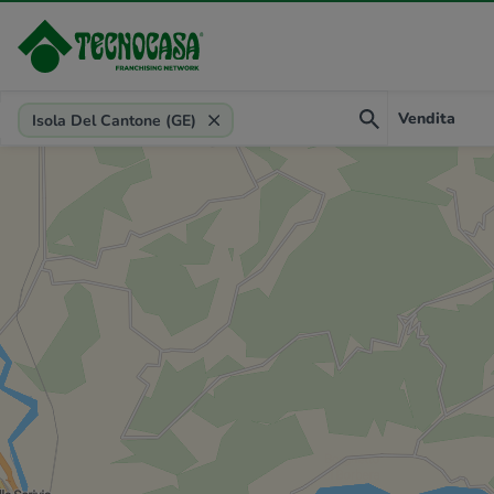
Provincia, comune, zona, riferimento
Vendita
Isola Del Cantone (GE)