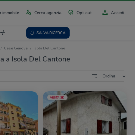
 immobile
Cerca agenzia
Opt out
Accedi
SALVA RICERCA
Case Genova
Isola Del Cantone
ta a Isola Del Cantone
Ordina
VISITA 3D