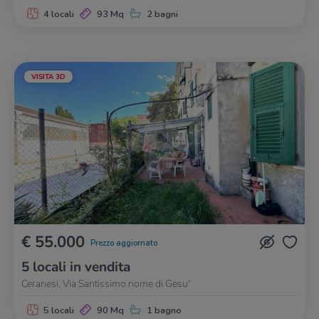
4 locali
93 Mq
2 bagni
VISITA 3D
€ 55.000
Prezzo aggiornato
5 locali in vendita
Ceranesi, Via Santissimo nome di Gesu'
5 locali
90 Mq
1 bagno