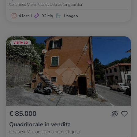
Ceranesi, Via antica strada della guardia
4 locali
92 Mq
1 bagno
VISITA 3D
€ 85.000
Quadrilocale in vendita
Ceranesi, Via santissimo nome di gesu'