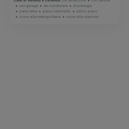
Case in vendita a Ceranesi:
con ascensore
con cantina
con garage
da ristrutturare
di prestigio
piano terra
piano intermedio
ultimo piano
vicino alla metropolitana
vicino alla stazione