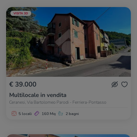
VISITA 3D
€ 39.000
Multilocale in vendita
Ceranesi, Via Bartolomeo Parodi - Ferriera-Pontasso
5 locali
160 Mq
2 bagni