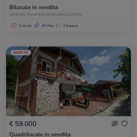
Bilocale in vendita
Ceranesi, Via antica strada della guardia
2 locali
40 Mq
1 bagno
VISITA 3D
€ 59.000
Quadrilocale in vendita