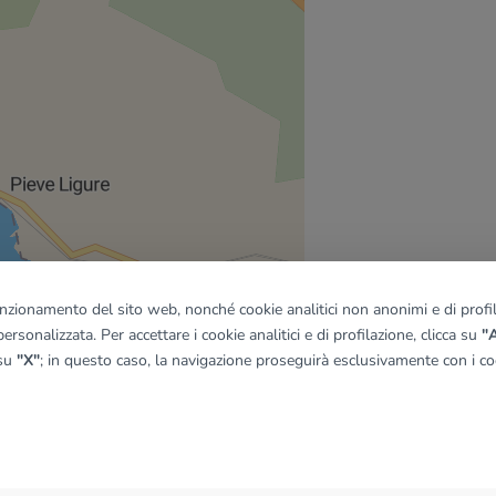
funzionamento del sito web, nonché cookie analitici non anonimi e di profila
ersonalizzata. Per accettare i cookie analitici e di profilazione, clicca su
"A
 su
"X"
; in questo caso, la navigazione proseguirà esclusivamente con i coo
quadro
© OpenMapTiles
|
© OpenStreetMap contributors