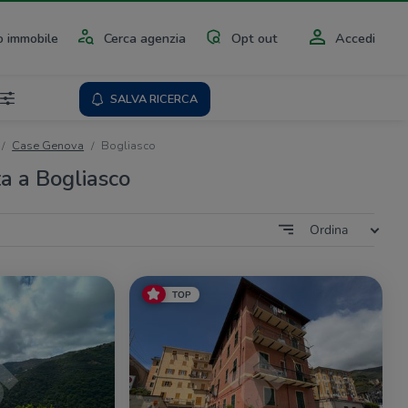
 immobile
Cerca agenzia
Opt out
Accedi
SALVA RICERCA
Case Genova
Bogliasco
ta a Bogliasco
Ordina
TOP