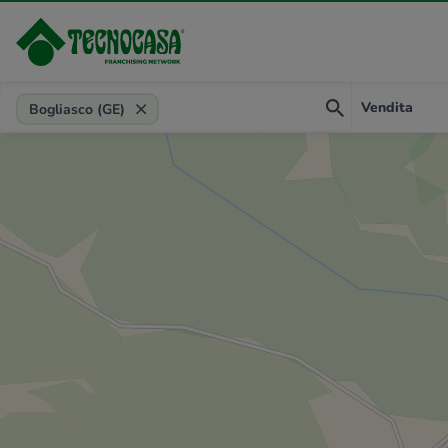
Provincia, comune, zona, riferimento
Vendita
Bogliasco (GE)