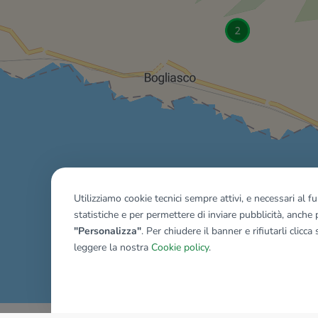
Utilizziamo cookie tecnici sempre attivi, e necessari al 
statistiche e per permettere di inviare pubblicità, anche p
"Personalizza"
. Per chiudere il banner e rifiutarli clicca
leggere la nostra
Cookie policy
.
Mostra tutti gli immobili del ri