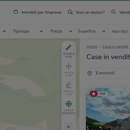
Immobili per l'impresa
Vuoi un mutuo?
Vendo
Tipologia
Prezzo
Superficie
Altri filtri
Home
Case in vendita
disegna
Case in vendi
area
2
immobili
sposta
area
elimina
TOP
area
La tua
posizione
+