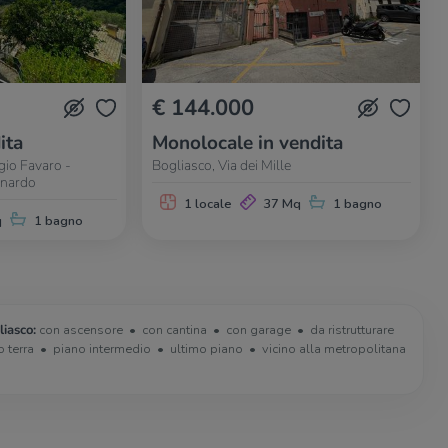
€ 144.000
ita
Monolocale in vendita
gio Favaro -
Bogliasco, Via dei Mille
rnardo
1 locale
37 Mq
1 bagno
q
1 bagno
liasco:
con ascensore
con cantina
con garage
da ristrutturare
o terra
piano intermedio
ultimo piano
vicino alla metropolitana