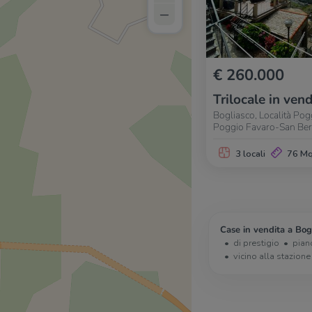
–
€ 260.000
Trilocale in vend
Bogliasco, Località Pog
Poggio Favaro-San Be
3 locali
76 M
Case in vendita a Bog
di prestigio
pian
vicino alla stazione