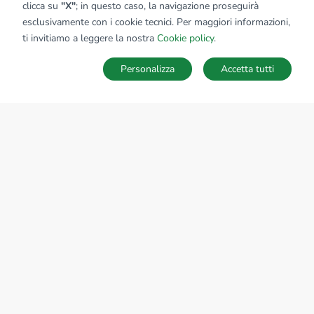
clicca su
"X"
; in questo caso, la navigazione proseguirà
esclusivamente con i cookie tecnici. Per maggiori informazioni,
ti invitiamo a leggere la nostra
Cookie policy
.
Personalizza
Accetta tutti
MAPPA
SALVA RICERCA
Ricerche
Preferiti
Nascosti
Accedi
Sede Nazionale
tecnorete.it
kiron.it
AZIENDA
La storia del Gruppo
I nostri brand
Struttura del Gruppo
Il gruppo nel mondo
Lavora con noi