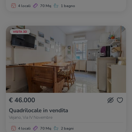
4 locali
70 Mq
1 bagno
VISITA 3D
€ 46.000
Quadrilocale in vendita
Vejano, Via IV Novembre
4 locali
70 Mq
2 bagni