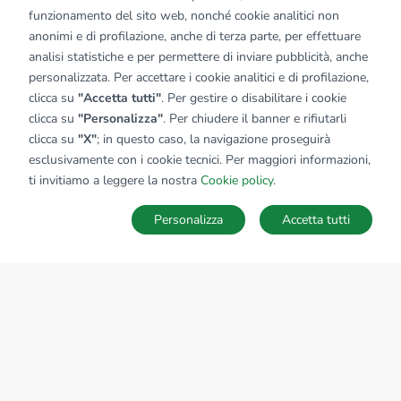
funzionamento del sito web, nonché cookie analitici non
anonimi e di profilazione, anche di terza parte, per effettuare
analisi statistiche e per permettere di inviare pubblicità, anche
personalizzata. Per accettare i cookie analitici e di profilazione,
clicca su
"Accetta tutti"
. Per gestire o disabilitare i cookie
clicca su
"Personalizza"
. Per chiudere il banner e rifiutarli
clicca su
"X"
; in questo caso, la navigazione proseguirà
esclusivamente con i cookie tecnici. Per maggiori informazioni,
ti invitiamo a leggere la nostra
Cookie policy
.
Personalizza
Accetta tutti
MAPPA
SALVA RICERCA
Ricerche
Preferiti
Nascosti
Accedi
Sede Nazionale
tecnorete.it
kiron.it