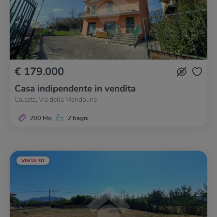
€ 179.000
Casa indipendente in vendita
Calcata, Via della Mandolina
200 Mq
2 bagni
VISITA 3D