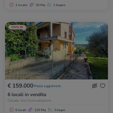
1 locale
30 Mq
1 bagno
VISITA 3D
€ 159.000
Prezzo aggiornato
6 locali in vendita
Calcata, Via Circonvallazione
6 locali
220 Mq
3 bagni