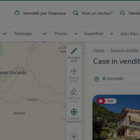
Immobili per l'impresa
Vuoi un mutuo?
Vendo
Tipologia
Prezzo
Superficie
Altri filtri
Home
Case in vendita
disegna
Case in vendi
area
6
immobili
sposta
area
elimina
TOP
area
La tua
posizione
+