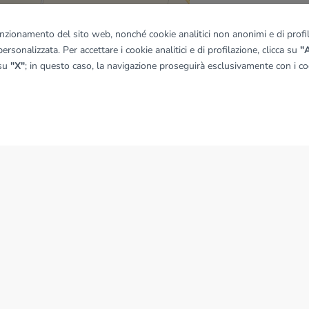
quadro
funzionamento del sito web, nonché cookie analitici non anonimi e di profila
ersonalizzata. Per accettare i cookie analitici e di profilazione, clicca su
"A
 su
"X"
; in questo caso, la navigazione proseguirà esclusivamente con i coo
© OpenMapTiles
|
© OpenStreetMap contributors
NEWS
News dal Gruppo Tecnocasa