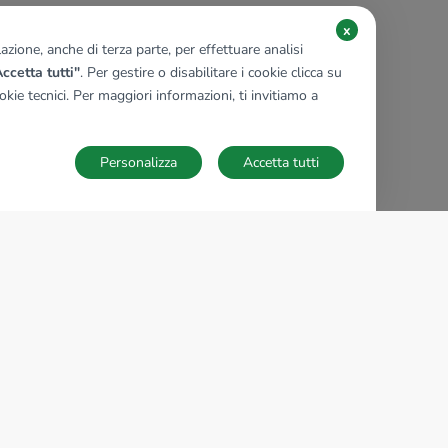
x
zione, anche di terza parte, per effettuare analisi
ccetta tutti"
. Per gestire o disabilitare i cookie clicca su
kie tecnici. Per maggiori informazioni, ti invitiamo a
Personalizza
Accetta tutti
TECNOCASA NEL MONDO
,
,
,
,
,
,
,
Italia
Spagna
Ungheria
Messico
Polonia
Francia
Germania
,
,
Tunisia
Thailandia
Repubblica di San Marino
Impostazioni Cookies