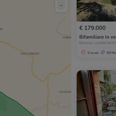
–
€ 179.000
Bifamiliare in v
Bolsena, Località Sant
6 locali
89 M