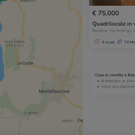
€ 75.000
Quadrilocale in 
Bolsena, Via Amerigo V
4 locali
74 M
Case in vendita a Bol
di prestigio
pian
vicino alla stazione