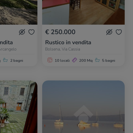
€ 250.000
endita
Rustico in vendita
'Arcangelo
Bolsena, Via Cassia
q
2 bagni
10 locali
200 Mq
5 bagni