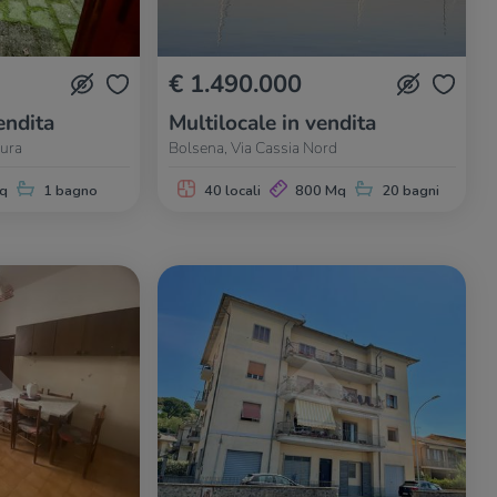
€ 1.490.000
endita
Multilocale in vendita
Mura
Bolsena, Via Cassia Nord
q
1 bagno
40 locali
800 Mq
20 bagni