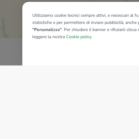
Mostra tutti gli immobili del ri
Utilizziamo cookie tecnici sempre attivi, e necessari al 
statistiche e per permettere di inviare pubblicità, anche p
"Personalizza"
. Per chiudere il banner e rifiutarli clicca
leggere la nostra
Cookie policy
.
AZIENDA
La storia del Gruppo
I nostri brand
Struttura del Gruppo
Il gruppo nel mondo
Lavora con noi
Bilancio di sostenibilità
Sede Nazionale
Responsabilità sociale
tecnorete.it
kiron.it