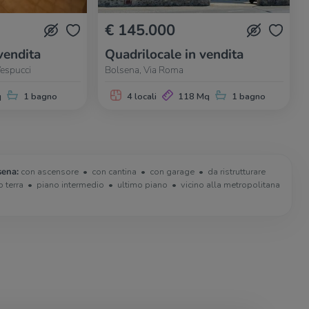
€ 145.000
vendita
Quadrilocale in vendita
espucci
Bolsena, Via Roma
q
1 bagno
4 locali
118 Mq
1 bagno
sena:
con ascensore
con cantina
con garage
da ristrutturare
o terra
piano intermedio
ultimo piano
vicino alla metropolitana