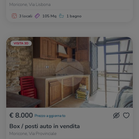
Moricone, Via Lisbona
3 locali
105 Mq
1 bagno
VISITA 3D
€ 8.000
Prezzo aggiornato
Box / posti auto in vendita
Moricone, Via Provinciale