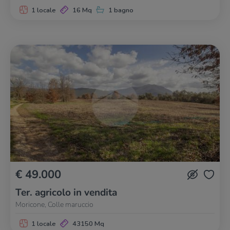
1 locale
16 Mq
1 bagno
€ 49.000
Ter. agricolo in vendita
Moricone, Colle maruccio
1 locale
43150 Mq