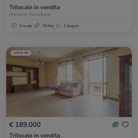
Trilocale in vendita
Moricone, Via Lisbona
3 locali
78 Mq
1 bagno
VISITA 3D
€ 189.000
Trilocale in vendita