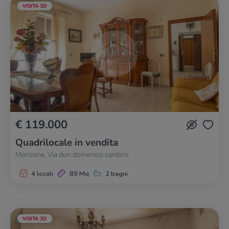
VISITA 3D
€ 119.000
Quadrilocale in vendita
Moricone, Via don domenico santoro
4 locali
89 Mq
2 bagni
VISITA 3D