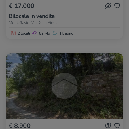
€ 17.000
Bilocale in vendita
Monteflavio, Via Della Pineta
2 locali
59 Mq
1 bagno
€ 8.900