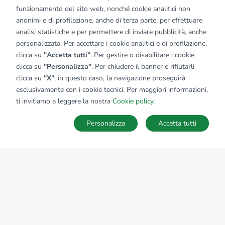
funzionamento del sito web, nonché cookie analitici non
anonimi e di profilazione, anche di terza parte, per effettuare
analisi statistiche e per permettere di inviare pubblicità, anche
personalizzata. Per accettare i cookie analitici e di profilazione,
clicca su
"Accetta tutti"
. Per gestire o disabilitare i cookie
clicca su
"Personalizza"
. Per chiudere il banner e rifiutarli
clicca su
"X"
; in questo caso, la navigazione proseguirà
esclusivamente con i cookie tecnici. Per maggiori informazioni,
ti invitiamo a leggere la nostra
Cookie policy
.
Personalizza
Accetta tutti
MAPPA
SALVA RICERCA
Ricerche
Preferiti
Nascosti
Accedi
Sede Nazionale
tecnorete.it
kiron.it