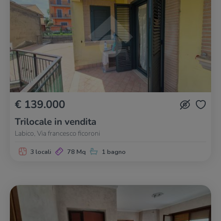
€ 139.000
Trilocale in vendita
Labico, Via francesco ficoroni
3 locali
78 Mq
1 bagno