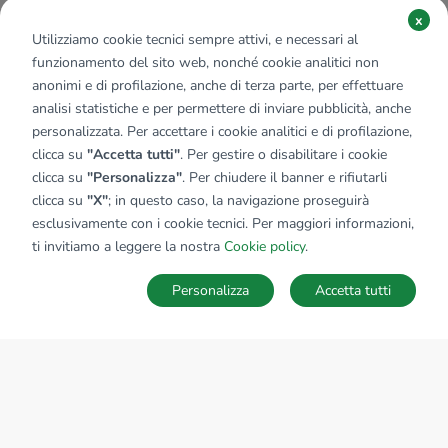
x
Utilizziamo cookie tecnici sempre attivi, e necessari al
funzionamento del sito web, nonché cookie analitici non
anonimi e di profilazione, anche di terza parte, per effettuare
analisi statistiche e per permettere di inviare pubblicità, anche
personalizzata. Per accettare i cookie analitici e di profilazione,
clicca su
"Accetta tutti"
. Per gestire o disabilitare i cookie
clicca su
"Personalizza"
. Per chiudere il banner e rifiutarli
clicca su
"X"
; in questo caso, la navigazione proseguirà
esclusivamente con i cookie tecnici. Per maggiori informazioni,
ti invitiamo a leggere la nostra
Cookie policy
.
Personalizza
Accetta tutti
MAPPA
SALVA RICERCA
Ricerche
Preferiti
Nascosti
Accedi
Sede Nazionale
tecnorete.it