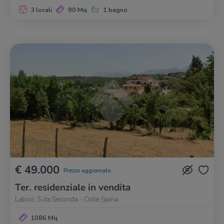
3 locali
90 Mq
1 bagno
€ 49.000
Prezzo aggiornato
Ter. residenziale in vendita
Labico, S.da Seconda - Colle Spina
1086 Mq