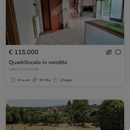
€ 115.000
Quadrilocale in vendita
Labico, Via Scirea
4 locali
90 Mq
2 bagni