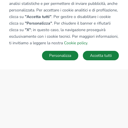
analisi statistiche e per permettere di inviare pubblicità, anche
personalizzata. Per accettare i cookie analitici e di profilazione,
clicca su
"Accetta tutti"
. Per gestire o disabilitare i cookie
clicca su
"Personalizza"
. Per chiudere il banner e rifiutarli
clicca su
"X"
; in questo caso, la navigazione proseguirà
esclusivamente con i cookie tecnici. Per maggiori informazioni,
ti invitiamo a leggere la nostra
Cookie policy
.
Personalizza
Accetta tutti
MAPPA
SALVA RICERCA
Ricerche
Preferiti
Nascosti
Accedi
Sede Nazionale
tecnorete.it
kiron.it
AZIENDA