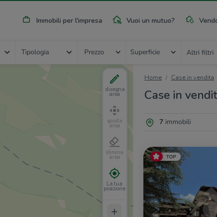
Immobili per l'impresa
Vuoi un mutuo?
Vendo
Tipologia
Prezzo
Superficie
Altri filtri
Home
Case in vendita
disegna
Case in vendi
area
7
immobili
sposta
area
elimina
TOP
area
La tua
posizione
+