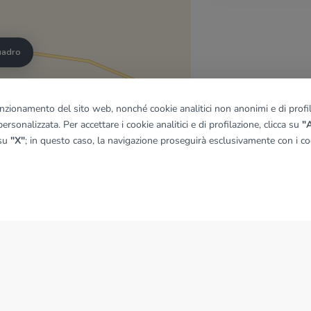
quadro
funzionamento del sito web, nonché cookie analitici non anonimi e di profila
© OpenMapTiles
|
© OpenStreetMap contributors
ersonalizzata. Per accettare i cookie analitici e di profilazione, clicca su
"A
 su
"X"
; in questo caso, la navigazione proseguirà esclusivamente con i coo
NEWS
News dal Gruppo Tecnocasa