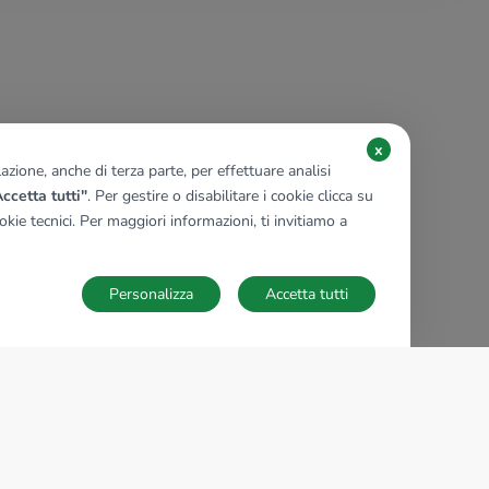
x
zione, anche di terza parte, per effettuare analisi
ccetta tutti"
. Per gestire o disabilitare i cookie clicca su
kie tecnici. Per maggiori informazioni, ti invitiamo a
Personalizza
Accetta tutti
TECNOCASA NEL MONDO
,
,
,
,
,
,
,
Italia
Spagna
Ungheria
Messico
Polonia
Francia
Germania
,
,
Tunisia
Thailandia
Repubblica di San Marino
Impostazioni Cookies