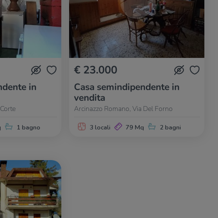
€ 23.000
dente in
Casa semindipendente in
vendita
Corte
Arcinazzo Romano, Via Del Forno
q
1 bagno
3 locali
79 Mq
2 bagni