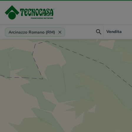
Provincia, comune, zona, riferimento
Vendita
Arcinazzo Romano (RM)