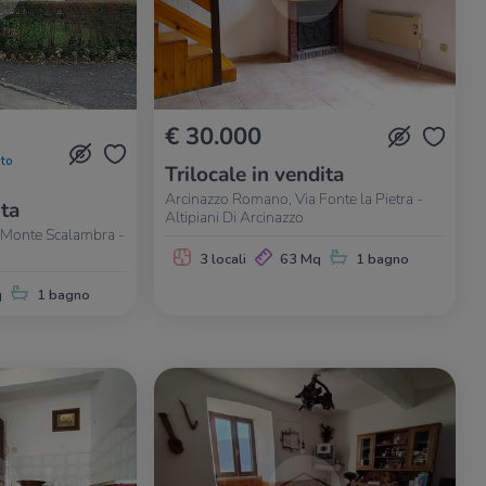
€ 30.000
to
Trilocale in vendita
Arcinazzo Romano, Via Fonte la Pietra -
ita
Altipiani Di Arcinazzo
 Monte Scalambra -
3 locali
63 Mq
1 bagno
q
1 bagno