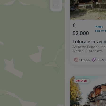
–
€
Prezzo
aggiorna
52.000
Trilocale in vend
Arcinazzo Romano, Via 
Altipiani Di Arcinazzo
3 locali
60 M
VISITA 3D