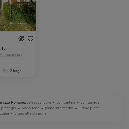
ita
 Sublacense -
q
2 bagni
cinazzo Romano:
con ascensore
con cantina
con garage
i prestigio
piano terra
piano intermedio
ultimo piano
litana
vicino alla stazione