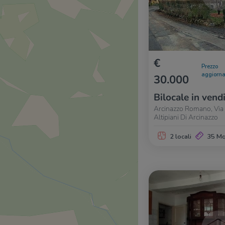
€
Prezzo
aggiorna
30.000
Bilocale in vend
Arcinazzo Romano, Via
Altipiani Di Arcinazzo
2 locali
35 M