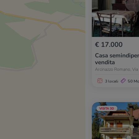
€ 17.000
Casa semindipen
vendita
Arcinazzo Romano, Via 
3 locali
50 M
VISITA 3D