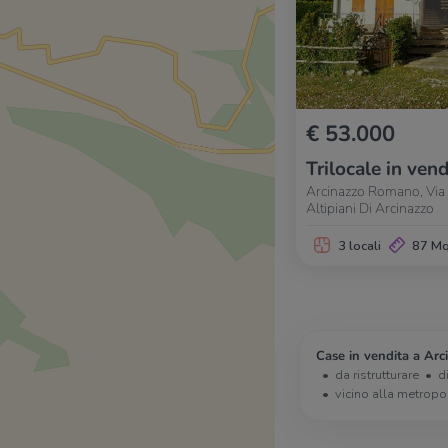
€ 53.000
Trilocale in vend
Arcinazzo Romano, Via
Altipiani Di Arcinazzo
3 locali
87 M
Case in vendita a Ar
da ristrutturare
d
vicino alla metropo