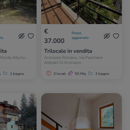
€
Prezzo
to
aggiornato
37.000
ita
Trilocale in vendita
Monte Altuino -
Arcinazzo Romano, Via Peschiere -
Altipiani Di Arcinazzo
q
1 bagno
3 locali
55 Mq
1 bagno