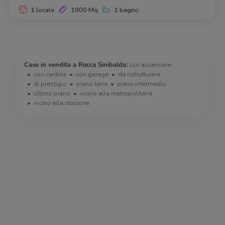
1 locale
1900 Mq
1 bagno
Case in vendita a Rocca Sinibalda:
con ascensore
con cantina
con garage
da ristrutturare
di prestigio
piano terra
piano intermedio
ultimo piano
vicino alla metropolitana
vicino alla stazione