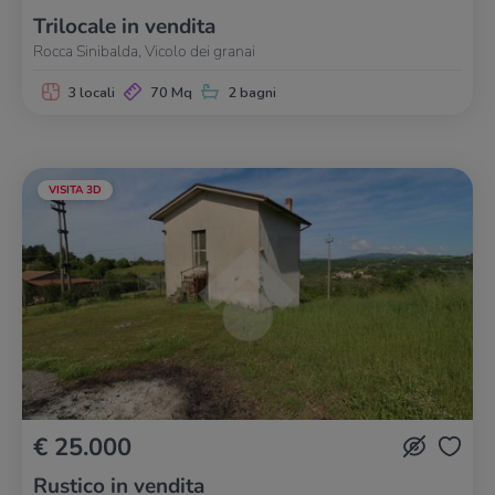
Trilocale in vendita
Rocca Sinibalda, Vicolo dei granai
3 locali
70 Mq
2 bagni
VISITA 3D
€ 25.000
Rustico in vendita