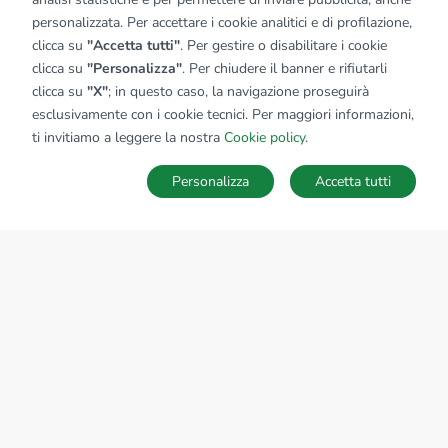
personalizzata. Per accettare i cookie analitici e di profilazione,
clicca su
"Accetta tutti"
. Per gestire o disabilitare i cookie
clicca su
"Personalizza"
. Per chiudere il banner e rifiutarli
clicca su
"X"
; in questo caso, la navigazione proseguirà
esclusivamente con i cookie tecnici. Per maggiori informazioni,
ti invitiamo a leggere la nostra
Cookie policy
.
Personalizza
Accetta tutti
MAPPA
SALVA RICERCA
Ricerche
Preferiti
Nascosti
Accedi
Sede Nazionale
tecnorete.it
kiron.it
AZIENDA