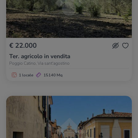
€ 22.000
Ter. agricolo in vendita
Poggio Catino, Via sant'agostino
1 locale
15140 Mq