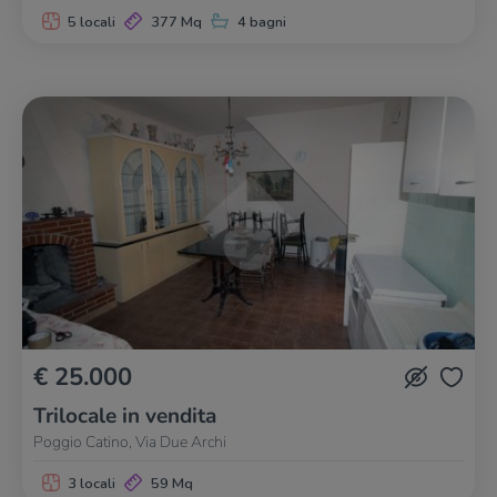
5 locali
377 Mq
4 bagni
€ 25.000
Trilocale in vendita
Poggio Catino, Via Due Archi
3 locali
59 Mq