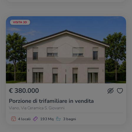
VISITA 3D
€ 380.000
Porzione di trifamiliare in vendita
Viano, Via Ceramica S. Giovanni
4 locali
193 Mq
3 bagni