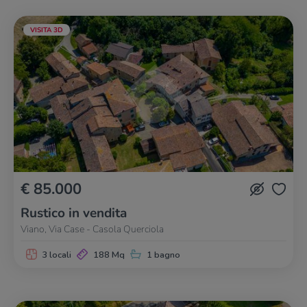
VISITA 3D
€ 85.000
Rustico in vendita
Viano, Via Case - Casola Querciola
3 locali
188 Mq
1 bagno