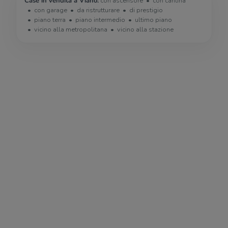
Case in vendita a Viano:
con ascensore
con cantina
con garage
da ristrutturare
di prestigio
piano terra
piano intermedio
ultimo piano
vicino alla metropolitana
vicino alla stazione