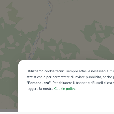
Utilizziamo cookie tecnici sempre attivi, e necessari al 
statistiche e per permettere di inviare pubblicità, anche p
"Personalizza"
. Per chiudere il banner e rifiutarli clicca
leggere la nostra
Cookie policy
.
Mostra tutti gli immobili del ri