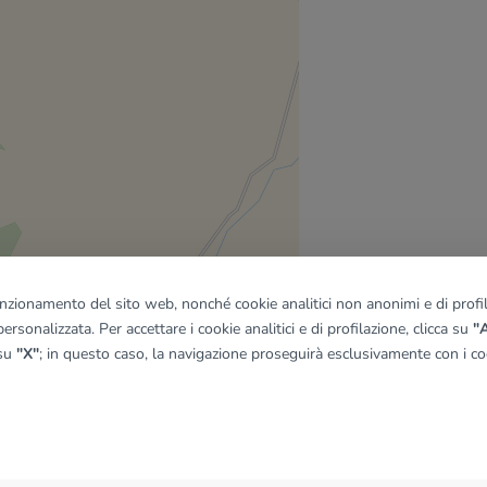
funzionamento del sito web, nonché cookie analitici non anonimi e di profila
ersonalizzata. Per accettare i cookie analitici e di profilazione, clicca su
"A
 su
"X"
; in questo caso, la navigazione proseguirà esclusivamente con i coo
quadro
© OpenMapTiles
|
© OpenStreetMap contributors