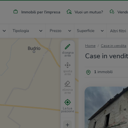
Immobili per l'impresa
Vuoi un mutuo?
Vendo
Tipologia
Prezzo
Superficie
Altri filtri
Home
Case in vendita
disegna
Case in vendi
area
1
immobili
sposta
area
elimina
area
La tua
posizione
+