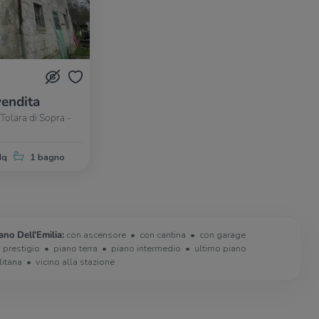
vendita
Tolara di Sopra -
Mq
1 bagno
ano Dell'Emilia:
con ascensore
con cantina
con garage
i prestigio
piano terra
piano intermedio
ultimo piano
litana
vicino alla stazione