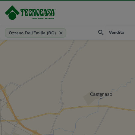
Provincia, comune, zona, riferimento
Vendita
Ozzano Dell'Emilia (BO)