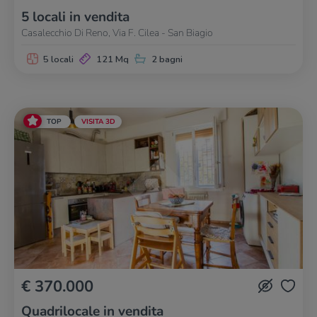
5 locali in vendita
Casalecchio Di Reno, Via F. Cilea - San Biagio
5 locali
121 Mq
2 bagni
TOP
VISITA 3D
€ 370.000
Quadrilocale in vendita