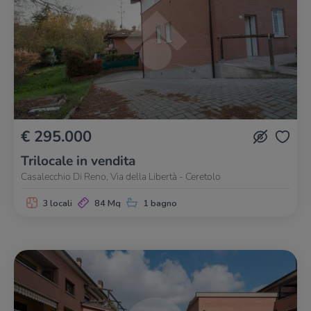
€ 295.000
Trilocale in vendita
Casalecchio Di Reno, Via della Libertà - Ceretolo
3 locali
84 Mq
1 bagno