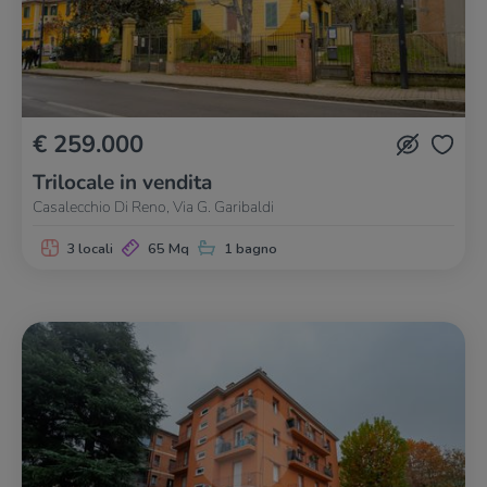
€ 259.000
Trilocale in vendita
Casalecchio Di Reno, Via G. Garibaldi
3 locali
65 Mq
1 bagno